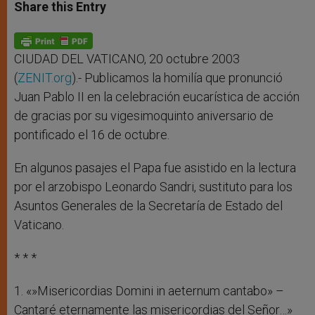
t
s
e
t
r
Share this Entry
s
e
b
t
e
A
n
o
e
p
g
o
r
p
e
k
r
CIUDAD DEL VATICANO, 20 octubre 2003
(
ZENIT.org
).- Publicamos la homilía que pronunció
Juan Pablo II en la celebración eucarística de acción
de gracias por su vigesimoquinto aniversario de
pontificado el 16 de octubre.
En algunos pasajes el Papa fue asistido en la lectura
por el arzobispo Leonardo Sandri, sustituto para los
Asuntos Generales de la Secretaría de Estado del
Vaticano.
* * *
1. «»Misericordias Domini in aeternum cantabo» –
Cantaré eternamente las misericordias del Señor…»