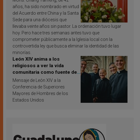
Mons. Chang Yanfeng, de 42
años, ha sido nombrado en virtud
del Acuerdo entre China y la Santa
Sede para una diócesis que
llevaba veinte años sin pastor. La ordenación tuvo lugar
hoy. Pero hace tres semanas antes tuvo que
comprometer públicamente a la Iglesia local con la
controvertida ley que busca eliminar la identidad de las
minorías.
León XIV anima a los
religiosos a ver la vida
comunitaria como fuente de
inspiración y santificación
Mensaje de León XIV a la
Conferencia de Superiores
Mayores de Hombres de los
Estados Unidos