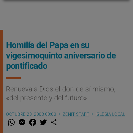
Homilía del Papa en su
vigesimoquinto aniversario de
pontificado
Renueva a Dios el don de sí mismo,
«del presente y del futuro»
OCTUBRE 20, 2003 00:00
ZENIT STAFF
IGLESIA LOCAL
W
M
F
T
S
h
e
a
w
h
a
s
c
i
a