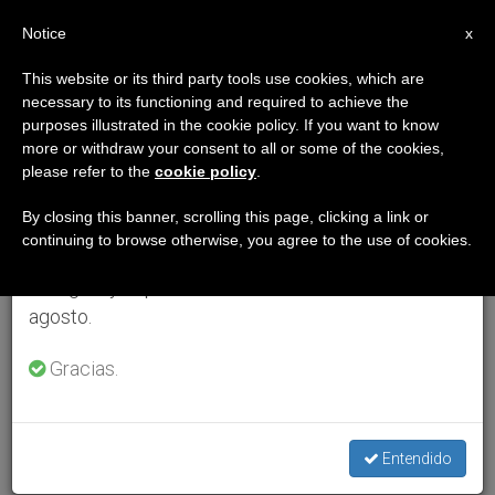
ES
Notice
×
x
Aviso importante
This website or its third party tools use cookies, which are
necessary to its functioning and required to achieve the
Del 27 de julio al 7 de agosto haremos la pausa
purposes illustrated in the cookie policy. If you want to know
anual, aprovechando que en el periodo de verano
more or withdraw your consent to all or some of the cookies,
please refer to the
cookie policy
.
se generan menos informaciones y también el
consumo de las mismas disminuye.
By closing this banner, scrolling this page, clicking a link or
continuing to browse otherwise, you agree to the use of cookies.
Retomamos el trabajo ordinario de las ediciones
en inglés y español de ZENIT el lunes 10 de
agosto.
Gracias.
Entendido