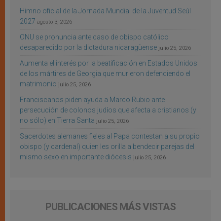
Himno oficial de la Jornada Mundial de la Juventud Seúl
2027
agosto 3, 2026
ONU se pronuncia ante caso de obispo católico
desaparecido por la dictadura nicaragüense
julio 25, 2026
Aumenta el interés por la beatificación en Estados Unidos
de los mártires de Georgia que murieron defendiendo el
matrimonio
julio 25, 2026
Franciscanos piden ayuda a Marco Rubio ante
persecución de colonos judíos que afecta a cristianos (y
no sólo) en Tierra Santa
julio 25, 2026
Sacerdotes alemanes fieles al Papa contestan a su propio
obispo (y cardenal) quien les orilla a bendecir parejas del
mismo sexo en importante diócesis
julio 25, 2026
PUBLICACIONES MÁS VISTAS