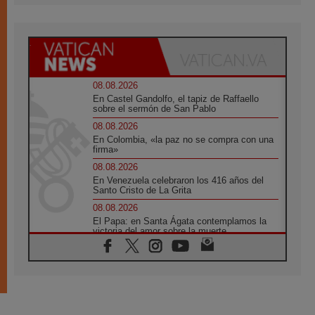
08.08.2026
En Castel Gandolfo, el tapiz de Raffaello
sobre el sermón de San Pablo
08.08.2026
En Colombia, «la paz no se compra con una
firma»
08.08.2026
En Venezuela celebraron los 416 años del
Santo Cristo de La Grita
08.08.2026
El Papa: en Santa Ágata contemplamos la
victoria del amor sobre la muerte
08.08.2026
León XIV visitará el Santuario de la Madre
del Buen Consejo de Genazzano
07.08.2026
Filipinas: el Vicariato Apostólico de Calapán
se convierte en diócesis