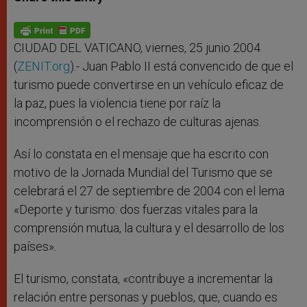
s
e
b
t
e
A
n
o
e
p
g
o
r
p
e
k
r
CIUDAD DEL VATICANO, viernes, 25 junio 2004
(
ZENIT.org
).- Juan Pablo II está convencido de que el
turismo puede convertirse en un vehículo eficaz de
la paz, pues la violencia tiene por raíz la
incomprensión o el rechazo de culturas ajenas.
Así lo constata en el mensaje que ha escrito con
motivo de la Jornada Mundial del Turismo que se
celebrará el 27 de septiembre de 2004 con el lema
«Deporte y turismo: dos fuerzas vitales para la
comprensión mutua, la cultura y el desarrollo de los
países».
El turismo, constata, «contribuye a incrementar la
relación entre personas y pueblos, que, cuando es