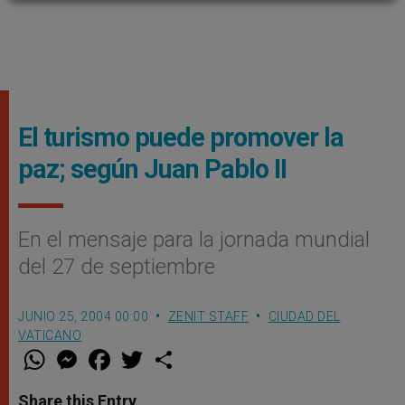
El turismo puede promover la
paz; según Juan Pablo II
En el mensaje para la jornada mundial
del 27 de septiembre
JUNIO 25, 2004 00:00
ZENIT STAFF
CIUDAD DEL
VATICANO
W
M
F
T
S
h
e
a
w
h
a
s
c
i
a
t
s
e
t
r
Share this Entry