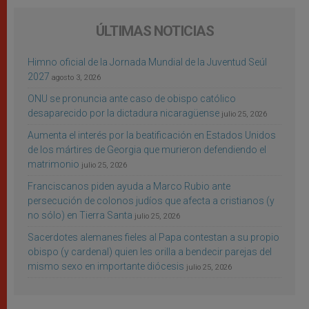
ÚLTIMAS NOTICIAS
Himno oficial de la Jornada Mundial de la Juventud Seúl
2027
agosto 3, 2026
ONU se pronuncia ante caso de obispo católico
desaparecido por la dictadura nicaragüense
julio 25, 2026
Aumenta el interés por la beatificación en Estados Unidos
de los mártires de Georgia que murieron defendiendo el
matrimonio
julio 25, 2026
Franciscanos piden ayuda a Marco Rubio ante
persecución de colonos judíos que afecta a cristianos (y
no sólo) en Tierra Santa
julio 25, 2026
Sacerdotes alemanes fieles al Papa contestan a su propio
obispo (y cardenal) quien les orilla a bendecir parejas del
mismo sexo en importante diócesis
julio 25, 2026