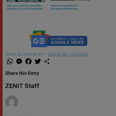
Vaticano anuncia encuentro
Vaticano acogerá el V
Mundial sobre la Fraternidad
Encuentro Mundial de
Humana 2025: el evento fue un
Movimientos Populares:
fracaso en 2024
contamos de qué se trata
JUNIO 25, 2004 00:00
CIUDAD DEL VATICANO
W
M
F
T
S
h
e
a
w
h
a
s
c
i
a
t
s
e
t
r
Share this Entry
s
e
b
t
e
A
n
o
e
p
g
o
r
ZENIT Staff
p
e
k
r