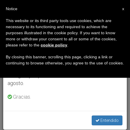
ES
Notice
×
x
Aviso importante
This website or its third party tools use cookies, which are
necessary to its functioning and required to achieve the
Del 27 de julio al 7 de agosto haremos la pausa
purposes illustrated in the cookie policy. If you want to know
anual, aprovechando que en el periodo de verano
more or withdraw your consent to all or some of the cookies,
please refer to the
cookie policy
.
se generan menos informaciones y también el
consumo de las mismas disminuye.
By closing this banner, scrolling this page, clicking a link or
continuing to browse otherwise, you agree to the use of cookies.
Retomamos el trabajo ordinario de las ediciones
en inglés y español de ZENIT el lunes 10 de
agosto.
Gracias.
Entendido