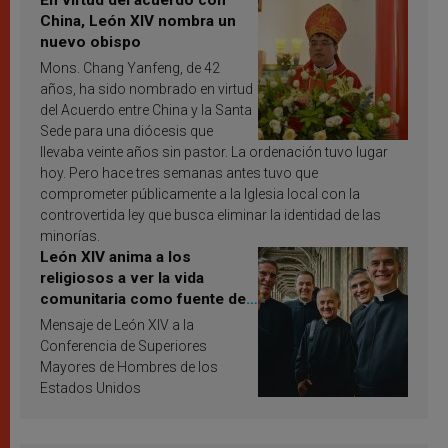
En virtud del acuerdo con
China, León XIV nombra un
nuevo obispo
Mons. Chang Yanfeng, de 42
años, ha sido nombrado en virtud
del Acuerdo entre China y la Santa
Sede para una diócesis que
llevaba veinte años sin pastor. La ordenación tuvo lugar
hoy. Pero hace tres semanas antes tuvo que
comprometer públicamente a la Iglesia local con la
controvertida ley que busca eliminar la identidad de las
minorías.
León XIV anima a los
religiosos a ver la vida
comunitaria como fuente de
inspiración y santificación
Mensaje de León XIV a la
Conferencia de Superiores
Mayores de Hombres de los
Estados Unidos