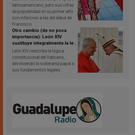
resultados de investigación
latinoamericano, pero sus cifras
de popularidad en su primer año
son inferiores a las del debut de
Francisco
Otro cambio (de no poca
importancia): León XIV
sustituye integralmente la ley
vaticana de Papa Francisco
León XIV reescribe la lógica
constitucional del Vaticano,
devolviendo la soberanía papal a
sus fundamentos legales