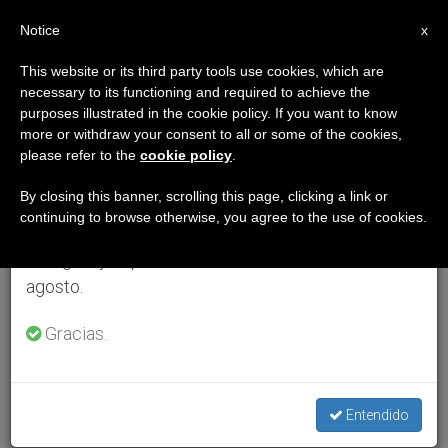
ES
Notice
×
x
Aviso importante
This website or its third party tools use cookies, which are
necessary to its functioning and required to achieve the
Del 27 de julio al 7 de agosto haremos la pausa
purposes illustrated in the cookie policy. If you want to know
anual, aprovechando que en el periodo de verano
more or withdraw your consent to all or some of the cookies,
please refer to the
cookie policy
.
se generan menos informaciones y también el
consumo de las mismas disminuye.
By closing this banner, scrolling this page, clicking a link or
continuing to browse otherwise, you agree to the use of cookies.
Retomamos el trabajo ordinario de las ediciones
en inglés y español de ZENIT el lunes 10 de
agosto.
Gracias.
Entendido