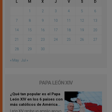
L
M
X
J
V
S
D
1
2
3
4
5
6
7
8
9
10
11
12
13
14
15
16
17
18
19
20
21
22
23
24
25
26
27
28
29
30
« May
Jul »
PAPA LEÓN XIV
¿Qué tan popular es el Papa
León XIV en los 6 países con
más católicos de América
Latina en 2026? Publican
León XIV recibe un amplio apoyo