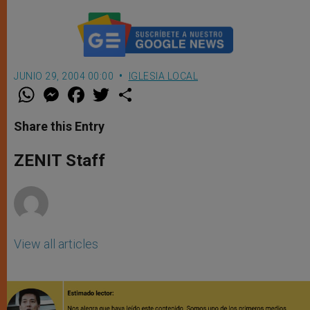
JUNIO 29, 2004 00:00
IGLESIA LOCAL
W
M
F
T
S
h
e
a
w
h
a
s
c
i
a
t
s
e
t
r
Share this Entry
s
e
b
t
e
A
n
o
e
p
g
o
r
ZENIT Staff
p
e
k
r
View all articles