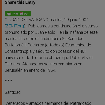
t
s
e
t
r
Share this Entry
s
e
b
t
e
A
n
o
e
p
g
o
r
p
e
k
r
CIUDAD DEL VATICANO, martes, 29 junio 2004
(
ZENIT.org
).- Publicamos a continuación el discurso
pronunciado por Juan Pablo II en la mañana de este
martes al recibir en audiencia a Su Santidad
Bartolomé I, Patriarca (ortodoxo) Ecuménico de
Constantinopla y séquito con ocasión del 40º
aniversario del histórico abrazo que Pablo VI y el
Patriarca Atenágoras se intercambiaron en
Jerusalén en enero de 1964.
* * *
Santidad,
¡Venerados y amados hermanos del Patriarcado