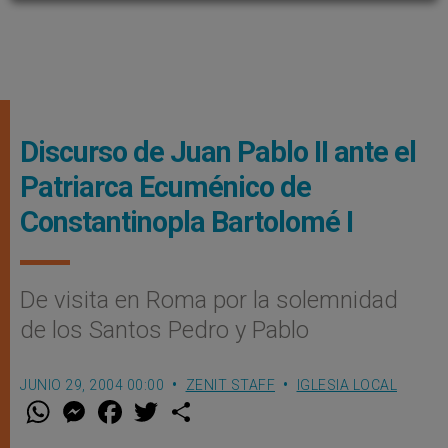
Discurso de Juan Pablo II ante el
Patriarca Ecuménico de
Constantinopla Bartolomé I
De visita en Roma por la solemnidad
de los Santos Pedro y Pablo
JUNIO 29, 2004 00:00
ZENIT STAFF
IGLESIA LOCAL
W
M
F
T
S
h
e
a
w
h
a
s
c
i
a