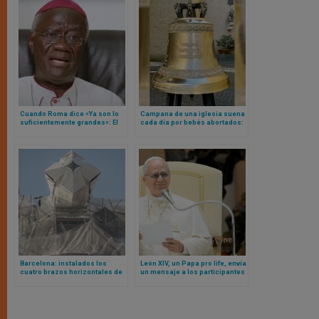
Cuando Roma dice «Ya son lo
Campana de una iglesia suena
suficientemente grandes»: El
cada día por bebés abortados:
arzobispo de Acra llama a la
la izquierda arremete contra el
autosuficiencia
obispo
Barcelona: instalados los
León XIV, un Papa pro life, envía
cuatro brazos horizontales de
un mensaje a los participantes
la cruz de la torre de
en la Marcha por la Vida de USA
Jesucristo en basílica de la
Sagrada Familia