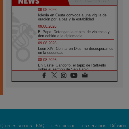
09.08.2026
Iglesia en Ceuta convoca a una vigilia de
oración por la paz y la estabilidad
09.08.2026
El Papa: Detengan la espiral de violencia y
den cabida a la diplomacia
09.08.2026
León XIV: Confiar en Dios, no desesperarnos
en la oscuridad
08.08.2026
En Castel Gandolfo, el tapiz de Raffaello
sobre el sermón de San Pablo
08.08.2026
En Colombia, «la paz no se compra con una
firma»
08.08.2026
En Venezuela celebraron los 416 años del
Santo Cristo de La Grita
08.08.2026
El Papa: en Santa Ágata contemplamos la
victoria del amor sobre la muerte
Quiénes somos
FAQ
La Propiedad
Los servicios
Difusión
08.08.2026