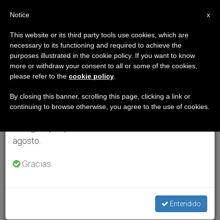
ES
Notice
×
x
Aviso importante
This website or its third party tools use cookies, which are
necessary to its functioning and required to achieve the
Del 27 de julio al 7 de agosto haremos la pausa
purposes illustrated in the cookie policy. If you want to know
anual, aprovechando que en el periodo de verano
more or withdraw your consent to all or some of the cookies,
please refer to the
cookie policy
.
se generan menos informaciones y también el
consumo de las mismas disminuye.
By closing this banner, scrolling this page, clicking a link or
continuing to browse otherwise, you agree to the use of cookies.
Retomamos el trabajo ordinario de las ediciones
en inglés y español de ZENIT el lunes 10 de
agosto.
Gracias.
Entendido