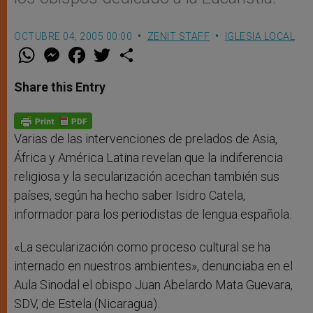
OCTUBRE 04, 2005 00:00
ZENIT STAFF
IGLESIA LOCAL
W
M
F
T
S
h
e
a
w
h
a
s
c
i
a
t
s
e
t
r
Share this Entry
s
e
b
t
e
A
n
o
e
p
g
o
r
p
e
k
r
Varias de las intervenciones de prelados de Asia,
África y América Latina revelan que la indiferencia
religiosa y la secularización acechan también sus
países, según ha hecho saber Isidro Catela,
informador para los periodistas de lengua española.
«La secularización como proceso cultural se ha
internado en nuestros ambientes», denunciaba en el
Aula Sinodal el obispo Juan Abelardo Mata Guevara,
SDV, de Estela (Nicaragua).