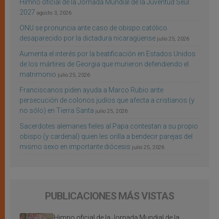
Himno oficial de la Jornada Mundial de la Juventud Seúl
2027
agosto 3, 2026
ONU se pronuncia ante caso de obispo católico
desaparecido por la dictadura nicaragüense
julio 25, 2026
Aumenta el interés por la beatificación en Estados Unidos
de los mártires de Georgia que murieron defendiendo el
matrimonio
julio 25, 2026
Franciscanos piden ayuda a Marco Rubio ante
persecución de colonos judíos que afecta a cristianos (y
no sólo) en Tierra Santa
julio 25, 2026
Sacerdotes alemanes fieles al Papa contestan a su propio
obispo (y cardenal) quien les orilla a bendecir parejas del
mismo sexo en importante diócesis
julio 25, 2026
PUBLICACIONES MÁS VISTAS
Himno oficial de la Jornada Mundial de la