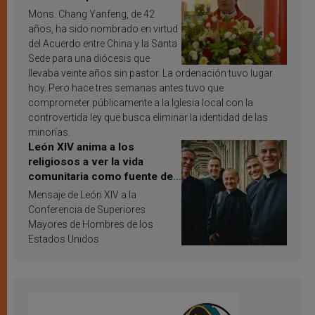
Mons. Chang Yanfeng, de 42
años, ha sido nombrado en virtud
del Acuerdo entre China y la Santa
Sede para una diócesis que
llevaba veinte años sin pastor. La ordenación tuvo lugar
hoy. Pero hace tres semanas antes tuvo que
comprometer públicamente a la Iglesia local con la
controvertida ley que busca eliminar la identidad de las
minorías.
León XIV anima a los
religiosos a ver la vida
comunitaria como fuente de
inspiración y santificación
Mensaje de León XIV a la
Conferencia de Superiores
Mayores de Hombres de los
Estados Unidos