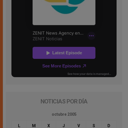
NOTICIAS POR DÍA
octubre 2005
L
M
X
J
V
S
D