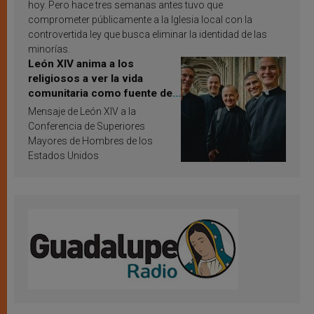
hoy. Pero hace tres semanas antes tuvo que
comprometer públicamente a la Iglesia local con la
controvertida ley que busca eliminar la identidad de las
minorías.
León XIV anima a los
religiosos a ver la vida
comunitaria como fuente de
inspiración y santificación
Mensaje de León XIV a la
Conferencia de Superiores
Mayores de Hombres de los
Estados Unidos