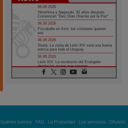
06.08.2026
Hiroshima y Nagasaki, 81 años después.
Comienzan "Diez Días Oración por la Paz"
06.08.2026
Pizzaballa en Asís: los cristianos quieren
paz
06.08.2026
Sturla: La visita de León XIV será una buena
noticia para todo el Uruguay
06.08.2026
León XIV: La revolución del Evangelio
derriba los muros que separan
06.08.2026
La Iglesia en Ceuta: caridad y esperanza
frente al drama migratorio
06.08.2026
La visita del Papa a Perú será un tiempo de
gracia reconciliación y esperanza
06.08.2026
Cardenal Rossi: "La llegada del Papa León a
Argentina es un homenaje a Francisco"
Quiénes somos
FAQ
La Propiedad
Los servicios
Difusión
06.08.2026