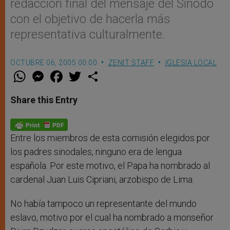
redacción final del mensaje del Sínodo
con el objetivo de hacerla más
representativa culturalmente.
OCTUBRE 06, 2005 00:00
ZENIT STAFF
IGLESIA LOCAL
W
M
F
T
S
h
e
a
w
h
a
s
c
i
a
t
s
e
t
r
Share this Entry
s
e
b
t
e
A
n
o
e
p
g
o
r
p
e
k
r
Entre los miembros de esta comisión elegidos por
los padres sinodales, ninguno era de lengua
española. Por este motivo, el Papa ha nombrado al
cardenal Juan Luis Cipriani, arzobispo de Lima.
No había tampoco un representante del mundo
eslavo, motivo por el cual ha nombrado a monseñor