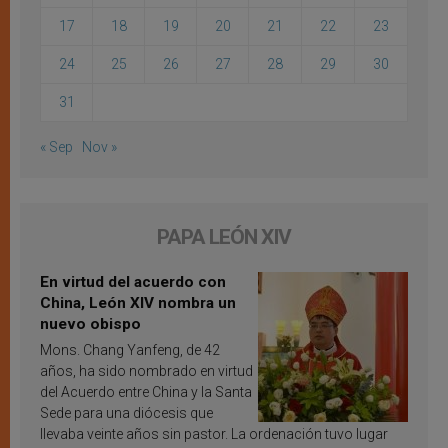
17
18
19
20
21
22
23
24
25
26
27
28
29
30
31
« Sep
Nov »
PAPA LEÓN XIV
En virtud del acuerdo con
China, León XIV nombra un
nuevo obispo
Mons. Chang Yanfeng, de 42
años, ha sido nombrado en virtud
del Acuerdo entre China y la Santa
Sede para una diócesis que
llevaba veinte años sin pastor. La ordenación tuvo lugar