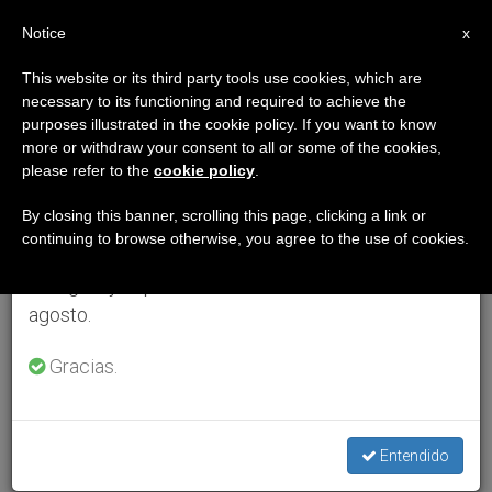
ES
Notice
×
x
Aviso importante
This website or its third party tools use cookies, which are
necessary to its functioning and required to achieve the
Del 27 de julio al 7 de agosto haremos la pausa
purposes illustrated in the cookie policy. If you want to know
anual, aprovechando que en el periodo de verano
more or withdraw your consent to all or some of the cookies,
please refer to the
cookie policy
.
se generan menos informaciones y también el
consumo de las mismas disminuye.
By closing this banner, scrolling this page, clicking a link or
continuing to browse otherwise, you agree to the use of cookies.
Retomamos el trabajo ordinario de las ediciones
en inglés y español de ZENIT el lunes 10 de
agosto.
Gracias.
Entendido