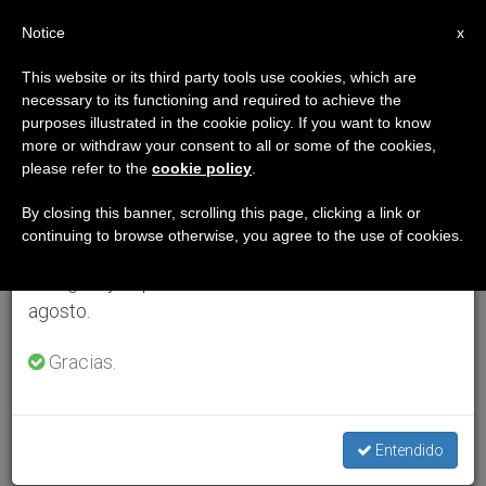
ES
Notice
×
x
Aviso importante
This website or its third party tools use cookies, which are
necessary to its functioning and required to achieve the
Del 27 de julio al 7 de agosto haremos la pausa
purposes illustrated in the cookie policy. If you want to know
anual, aprovechando que en el periodo de verano
more or withdraw your consent to all or some of the cookies,
please refer to the
cookie policy
.
se generan menos informaciones y también el
consumo de las mismas disminuye.
By closing this banner, scrolling this page, clicking a link or
continuing to browse otherwise, you agree to the use of cookies.
Retomamos el trabajo ordinario de las ediciones
en inglés y español de ZENIT el lunes 10 de
agosto.
Gracias.
Entendido