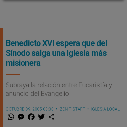
Benedicto XVI espera que del
Sínodo salga una Iglesia más
misionera
Subraya la relación entre Eucaristía y
anuncio del Evangelio
OCTUBRE 09, 2005 00:00
ZENIT STAFF
IGLESIA LOCAL
W
M
F
T
S
h
e
a
w
h
a
s
c
i
a