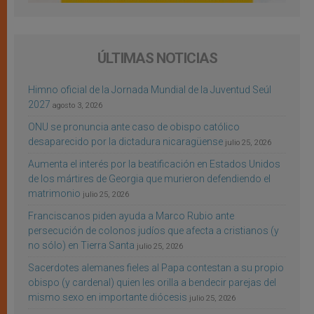
ÚLTIMAS NOTICIAS
Himno oficial de la Jornada Mundial de la Juventud Seúl
2027
agosto 3, 2026
ONU se pronuncia ante caso de obispo católico
desaparecido por la dictadura nicaragüense
julio 25, 2026
Aumenta el interés por la beatificación en Estados Unidos
de los mártires de Georgia que murieron defendiendo el
matrimonio
julio 25, 2026
Franciscanos piden ayuda a Marco Rubio ante
persecución de colonos judíos que afecta a cristianos (y
no sólo) en Tierra Santa
julio 25, 2026
Sacerdotes alemanes fieles al Papa contestan a su propio
obispo (y cardenal) quien les orilla a bendecir parejas del
mismo sexo en importante diócesis
julio 25, 2026