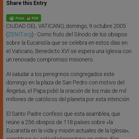
t
s
e
t
r
Share this Entry
s
e
b
t
e
A
n
o
e
p
g
o
r
p
e
k
r
CIUDAD DEL VATICANO, domingo, 9 octubre 2005
(
ZENIT.org
).- Como fruto del Sínodo de los obispos
sobre la Eucaristía que se celebra en estos días en
el Vaticano, Benedicto XVI se espera una Iglesia con
un renovado compromiso misionero.
Al saludar a los peregrinos congregados este
domingo en la plaza de San Pedro con motivo del
Ángelus, el Papa pidió la oración de los más de mil
millones de católicos del planeta por esta intención.
El Santo Padre confesó que esta asamblea, que
reúne a 256 obispos de 118 países sobre «la
Eucaristía en la vida y misión actuales de la Iglesia»,
constituye su actividad prioritaria en estos días.