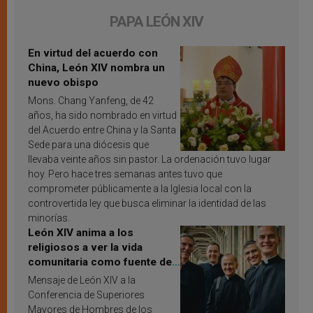
PAPA LEÓN XIV
En virtud del acuerdo con
China, León XIV nombra un
nuevo obispo
Mons. Chang Yanfeng, de 42
años, ha sido nombrado en virtud
del Acuerdo entre China y la Santa
Sede para una diócesis que
llevaba veinte años sin pastor. La ordenación tuvo lugar
hoy. Pero hace tres semanas antes tuvo que
comprometer públicamente a la Iglesia local con la
controvertida ley que busca eliminar la identidad de las
minorías.
León XIV anima a los
religiosos a ver la vida
comunitaria como fuente de
inspiración y santificación
Mensaje de León XIV a la
Conferencia de Superiores
Mayores de Hombres de los