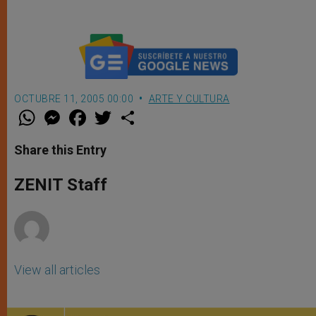
OCTUBRE 11, 2005 00:00
ARTE Y CULTURA
W
M
F
T
S
h
e
a
w
h
a
s
c
i
a
t
s
e
t
r
Share this Entry
s
e
b
t
e
A
n
o
e
p
g
o
r
ZENIT Staff
p
e
k
r
View all articles