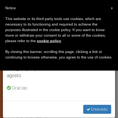
ES
Notice
×
x
Aviso importante
This website or its third party tools use cookies, which are
necessary to its functioning and required to achieve the
Del 27 de julio al 7 de agosto haremos la pausa
purposes illustrated in the cookie policy. If you want to know
La Eucaristía inspira un libro
anual, aprovechando que en el periodo de verano
more or withdraw your consent to all or some of the cookies,
please refer to the
cookie policy
.
se generan menos informaciones y también el
poético del asistente eclesiástico
consumo de las mismas disminuye.
de «Ayuda a la Iglesia
By closing this banner, scrolling this page, clicking a link or
continuing to browse otherwise, you agree to the use of cookies.
Necesitada»
Retomamos el trabajo ordinario de las ediciones
en inglés y español de ZENIT el lunes 10 de
agosto.
El padre Joaquín Alliende Luco publica
Gracias.
«Alta Mar del Cáliz»
OCTUBRE 11, 2005 00:00
ZENIT STAFF
ARTE Y
Entendido
CULTURA
W
M
F
T
S