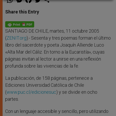
h
e
a
w
h
a
s
c
i
a
t
s
e
t
r
Share this Entry
s
e
b
t
e
A
n
o
e
p
g
o
r
p
e
k
r
SANTIAGO DE CHILE, martes, 11 octubre 2005
(
ZENIT.org
).- Sesenta y tres poemas forman el último
libro del sacerdote y poeta Joaquín Alliende Luco
«Alta Mar del Cáliz. En torno a la Eucaristía», cuyas
páginas invitan al lector a unirse en una reflexión
profunda sobre las vivencias de la fe.
La publicación, de 158 páginas, pertenece a
Ediciones Universidad Católica de Chile
(
www.puc.cl/edicionesuc
) y se divide en ocho
partes.
Con un lenguaje accesible y sencillo, pero utilizando