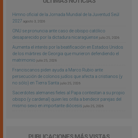
ÚLTIMAS NOTICIAS
Himno oficial de la Jornada Mundial de la Juventud Seúl
2027
agosto 3, 2026
ONU se pronuncia ante caso de obispo católico
desaparecido por la dictadura nicaragüense
julio 25, 2026
Aumenta el interés por la beatificación en Estados Unidos
de los mártires de Georgia que murieron defendiendo el
matrimonio
julio 25, 2026
Franciscanos piden ayuda a Marco Rubio ante
persecución de colonos judíos que afecta a cristianos (y
no sólo) en Tierra Santa
julio 25, 2026
Sacerdotes alemanes fieles al Papa contestan a su propio
obispo (y cardenal) quien les orilla a bendecir parejas del
mismo sexo en importante diócesis
julio 25, 2026
PUBLICACIONES MÁS VISTAS