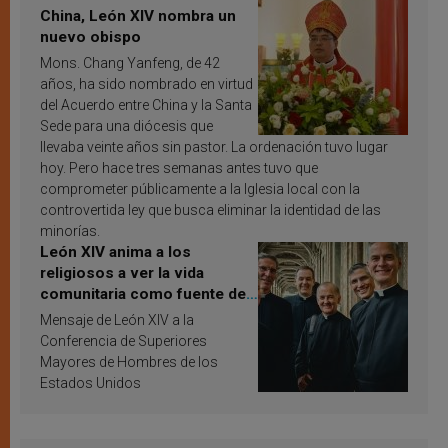
China, León XIV nombra un
nuevo obispo
Mons. Chang Yanfeng, de 42
años, ha sido nombrado en virtud
del Acuerdo entre China y la Santa
Sede para una diócesis que
llevaba veinte años sin pastor. La ordenación tuvo lugar
hoy. Pero hace tres semanas antes tuvo que
comprometer públicamente a la Iglesia local con la
controvertida ley que busca eliminar la identidad de las
minorías.
León XIV anima a los
religiosos a ver la vida
comunitaria como fuente de
inspiración y santificación
Mensaje de León XIV a la
Conferencia de Superiores
Mayores de Hombres de los
Estados Unidos