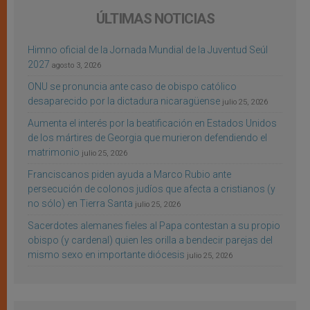
ÚLTIMAS NOTICIAS
Himno oficial de la Jornada Mundial de la Juventud Seúl
2027
agosto 3, 2026
ONU se pronuncia ante caso de obispo católico
desaparecido por la dictadura nicaragüense
julio 25, 2026
Aumenta el interés por la beatificación en Estados Unidos
de los mártires de Georgia que murieron defendiendo el
matrimonio
julio 25, 2026
Franciscanos piden ayuda a Marco Rubio ante
persecución de colonos judíos que afecta a cristianos (y
no sólo) en Tierra Santa
julio 25, 2026
Sacerdotes alemanes fieles al Papa contestan a su propio
obispo (y cardenal) quien les orilla a bendecir parejas del
mismo sexo en importante diócesis
julio 25, 2026