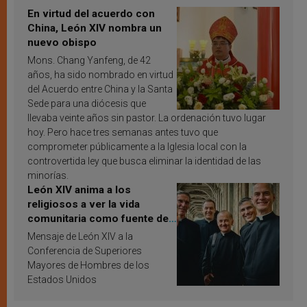
En virtud del acuerdo con
China, León XIV nombra un
nuevo obispo
Mons. Chang Yanfeng, de 42
años, ha sido nombrado en virtud
del Acuerdo entre China y la Santa
Sede para una diócesis que
llevaba veinte años sin pastor. La ordenación tuvo lugar
hoy. Pero hace tres semanas antes tuvo que
comprometer públicamente a la Iglesia local con la
controvertida ley que busca eliminar la identidad de las
minorías.
León XIV anima a los
religiosos a ver la vida
comunitaria como fuente de
inspiración y santificación
Mensaje de León XIV a la
Conferencia de Superiores
Mayores de Hombres de los
Estados Unidos