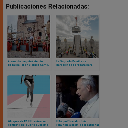
Publicaciones Relacionadas:
Alemania: seguirá siendo
La Sagrada Familia de
ilegal bailar en Viernes Santo,
Barcelona se prepara para
según Tribunal Constitucional
coronar su horizonte con la
Torre de Cristo, la más alta de
Europa
Obispos de EE. UU. entran en
USA: político abortista
conflicto en la Corte Suprema
renuncia a premio del cardenal