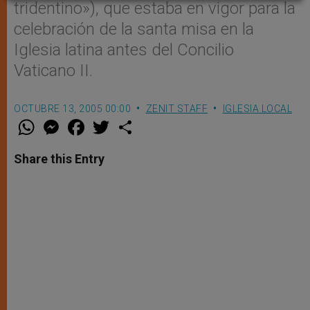
tridentino»), que estaba en vigor para la
celebración de la santa misa en la
Iglesia latina antes del Concilio
Vaticano II.
OCTUBRE 13, 2005 00:00
ZENIT STAFF
IGLESIA LOCAL
W
M
F
T
S
h
e
a
w
h
a
s
c
i
a
t
s
e
t
r
Share this Entry
s
e
b
t
e
A
n
o
e
p
g
o
r
p
e
k
r