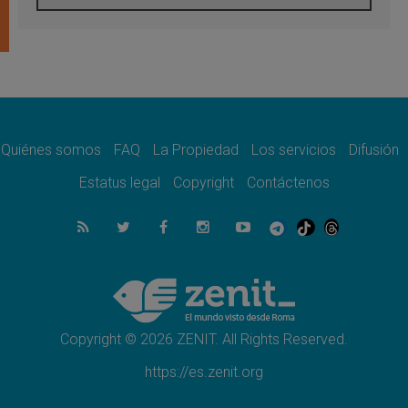
05.08.2026
Venezuela, Padre Pagniello: "En medio del
dolor, una Iglesia que no se rinde"
05.08.2026
La Fuerza del "Círculo de Héroes" con el
Papa en la Audiencia General
05.08.2026
Nuncio en Ucrania: Preocupa escuchar a
quienes bendicen la guerra
Quiénes somos
FAQ
La Propiedad
Los servicios
Difusión
05.08.2026
Estatus legal
Copyright
Contáctenos
Ucrania: Ataque masivo en Kyiv durante la
noche
05.08.2026
Colombo: "La visita del Papa a Argentina
llevará un mensaje de paz y dignidad
humana"
05.08.2026
Iglesia en Uruguay: la visita del Papa
fortalecerá la fe y la esperanza
Copyright © 2026 ZENIT. All Rights Reserved.
https://es.zenit.org