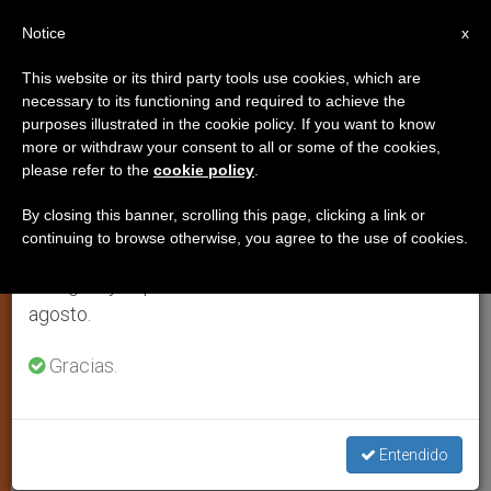
ES
Notice
×
x
Aviso importante
This website or its third party tools use cookies, which are
necessary to its functioning and required to achieve the
Del 27 de julio al 7 de agosto haremos la pausa
purposes illustrated in the cookie policy. If you want to know
El Sínodo no ha hablado de la
anual, aprovechando que en el periodo de verano
more or withdraw your consent to all or some of the cookies,
please refer to the
cookie policy
.
se generan menos informaciones y también el
misa tridentina, según el rito de
consumo de las mismas disminuye.
san Pío V
By closing this banner, scrolling this page, clicking a link or
continuing to browse otherwise, you agree to the use of cookies.
Retomamos el trabajo ordinario de las ediciones
en inglés y español de ZENIT el lunes 10 de
CIUDAD DEL VATICANO, jueves, 13
agosto.
octubre 2005 (
ZENIT.org
).- En el Sínodo
Gracias.
que se celebra en el Vaticano sobre la
Eucaristía nadie ha afrontado la
cuestión del rito de san Pío V
Entendido
(comúnmente conocido como «rito