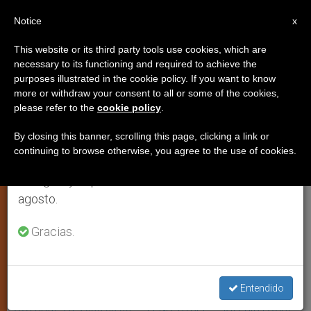
ES
Notice
×
x
Aviso importante
This website or its third party tools use cookies, which are
necessary to its functioning and required to achieve the
Del 27 de julio al 7 de agosto haremos la pausa
purposes illustrated in the cookie policy. If you want to know
Mensaje vaticano a los hindúes
anual, aprovechando que en el periodo de verano
more or withdraw your consent to all or some of the cookies,
please refer to the
cookie policy
.
se generan menos informaciones y también el
consumo de las mismas disminuye.
By closing this banner, scrolling this page, clicking a link or
CIUDAD DEL VATICANO, martes, 25
continuing to browse otherwise, you agree to the use of cookies.
Retomamos el trabajo ordinario de las ediciones
octubre 2005 (
ZENIT.org
).- Publicamos
en inglés y español de ZENIT el lunes 10 de
el mensaje que ha dirigido el arzobispo
agosto.
Michael L. Fitzgerald, presidente del
Consejo Pontificio para el Diálogo
Gracias.
Interreligioso, a los hindúes del mundo
con motivo de la fiesta de Diwali.
Entendido
OCTUBRE 25, 2005 00:00
ZENIT STAFF
IGLESIA LOCAL