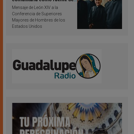
inspiración y santificación
Mensaje de León XIV a la
Conferencia de Superiores
Mayores de Hombres de los
Estados Unidos