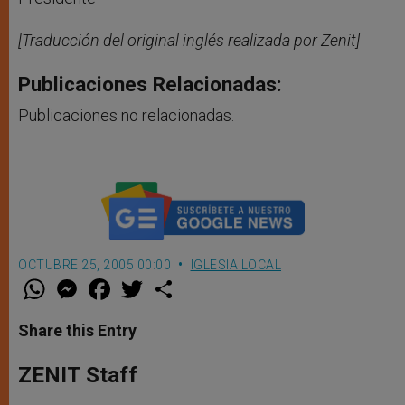
[Traducción del original inglés realizada por Zenit]
Publicaciones Relacionadas:
Publicaciones no relacionadas.
OCTUBRE 25, 2005 00:00
IGLESIA LOCAL
W
M
F
T
S
h
e
a
w
h
a
s
c
i
a
t
s
e
t
r
Share this Entry
s
e
b
t
e
A
n
o
e
p
g
o
r
ZENIT Staff
p
e
k
r