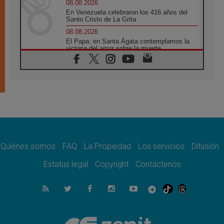
08.08.2026
En Venezuela celebraron los 416 años del
Santo Cristo de La Grita
08.08.2026
El Papa: en Santa Ágata contemplamos la
victoria del amor sobre la muerte
08.08.2026
León XIV visitará el Santuario de la Madre
del Buen Consejo de Genazzano
07.08.2026
Filipinas: el Vicariato Apostólico de Calapán
se convierte en diócesis
07.08.2026
Honduras: Los desplazados invisibles de una
crisis olvidada
Quiénes somos
FAQ
La Propiedad
Los servicios
Difusión
07.08.2026
Bokalic: "En Argentina el Papa León señalará
Estatus legal
Copyright
Contáctenos
el compromiso del cristiano"
07.08.2026
La matanza de niños en Gaza no cesa: 300
muertos en 300 días
07.08.2026
Tagle: La guerra desfigura el mundo, solo la
revelación de Dios lo transfigura