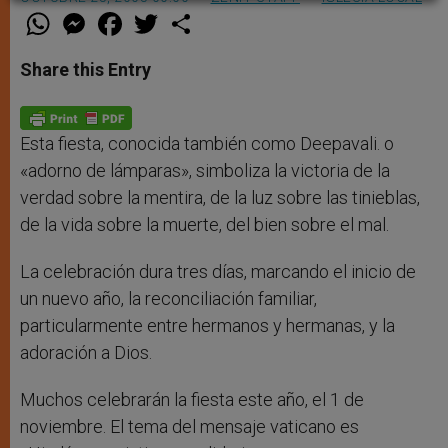
W
M
F
T
S
h
e
a
w
h
a
s
c
i
a
t
s
e
t
r
Share this Entry
s
e
b
t
e
A
n
o
e
p
g
o
r
p
e
k
r
Esta fiesta, conocida también como Deepavali. o
«adorno de lámparas», simboliza la victoria de la
verdad sobre la mentira, de la luz sobre las tinieblas,
de la vida sobre la muerte, del bien sobre el mal.
La celebración dura tres días, marcando el inicio de
un nuevo año, la reconciliación familiar,
particularmente entre hermanos y hermanas, y la
adoración a Dios.
Muchos celebrarán la fiesta este año, el 1 de
noviembre. El tema del mensaje vaticano es