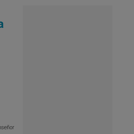
a
onseñor