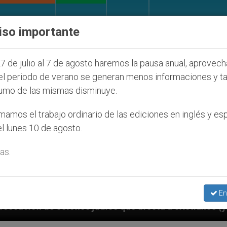
IGLESIA Y MUNDO
DOCUMENTOS
DONATIVOS
iso importante
7 de julio al 7 de agosto haremos la pausa anual, aprovec
el periodo de verano se generan menos informaciones y t
umo de las mismas disminuye.
amos el trabajo ordinario de las ediciones en inglés y es
l lunes 10 de agosto.
as.
En
íos que afecta a cristianos (y no sólo) en Tierra San