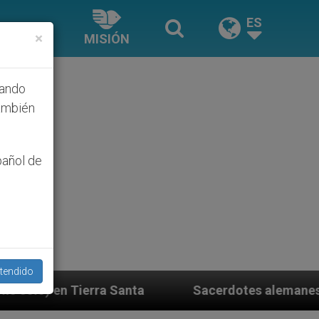
ES
×
MISIÓN
hando
ambién
pañol de
tendido
ta
Sacerdotes alemanes fieles al Papa contesta