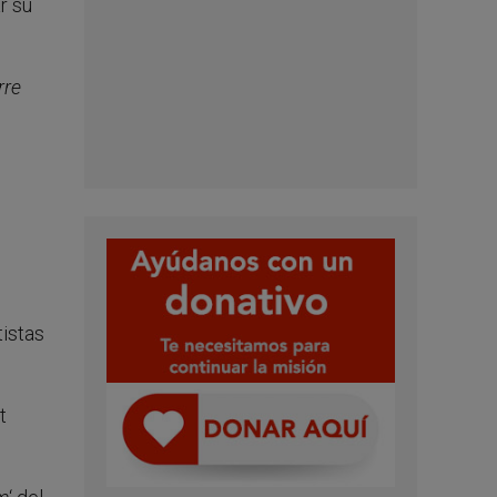
r su
rre
tistas
t