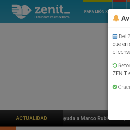
PAPA LEÓN XIV
ROMA
Av
Del 2
que en 
el cons
Retom
ZENIT e
Graci
n ayuda a Marco Rubio ante persecución de colonos jud
ACTUALIDAD