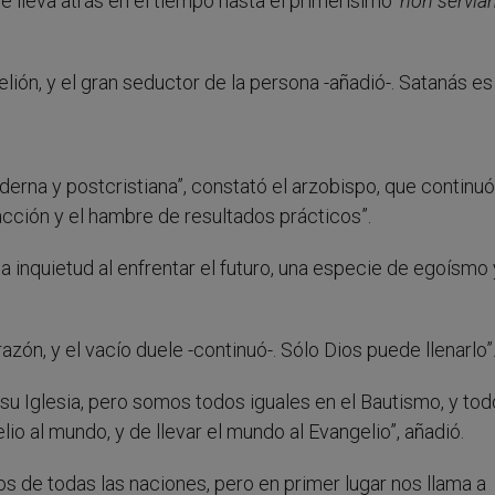
e lleva atrás en el tiempo hasta el primerísimo ‘
non servia
elión, y el gran seductor de la persona -añadió-. Satanás es 
rna y postcristiana”, constató el arzobispo, que continuó:
 acción y el hambre de resultados prácticos”.
a inquietud al enfrentar el futuro, una especie de egoísmo 
zón, y el vacío duele -continuó-. Sólo Dios puede llenarlo”
 su Iglesia, pero somos todos iguales en el Bautismo, y to
o al mundo, y de llevar el mundo al Evangelio”, añadió.
los de todas las naciones, pero en primer lugar nos llama a