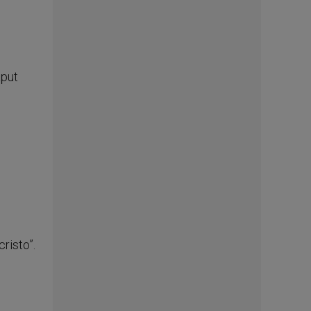
aput
risto”.