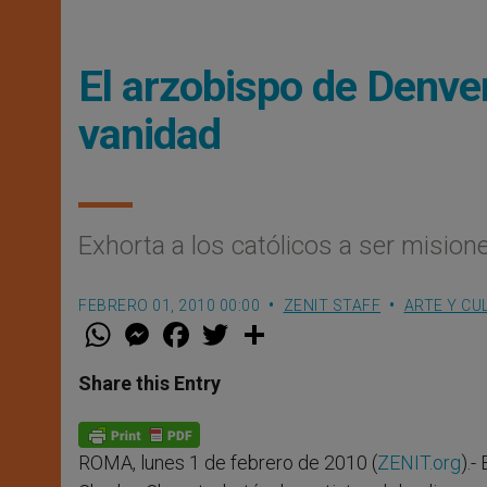
El arzobispo de Denver 
vanidad
Exhorta a los católicos a ser mision
FEBRERO 01, 2010 00:00
ZENIT STAFF
ARTE Y CU
W
M
F
T
S
h
e
a
w
h
a
s
c
i
a
t
s
e
t
r
Share this Entry
s
e
b
t
e
A
n
o
e
p
g
o
r
p
e
k
ROMA, lunes 1 de febrero de 2010 (
ZENIT.org
).-
r