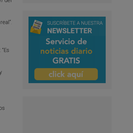
m
‘ del
real”.
 “Es
y
.
dos