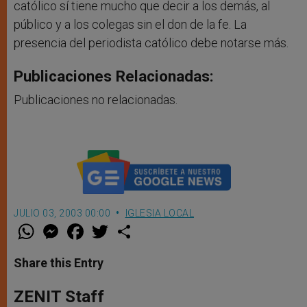
católico sí tiene mucho que decir a los demás, al
público y a los colegas sin el don de la fe. La
presencia del periodista católico debe notarse más.
Publicaciones Relacionadas:
Publicaciones no relacionadas.
JULIO 03, 2003 00:00
IGLESIA LOCAL
W
M
F
T
S
h
e
a
w
h
a
s
c
i
a
t
s
e
t
r
Share this Entry
s
e
b
t
e
A
n
o
e
p
g
o
r
ZENIT Staff
p
e
k