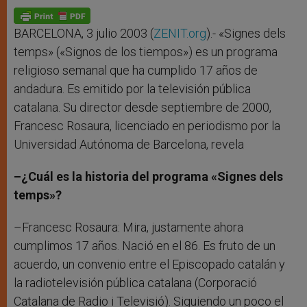
A
n
o
e
p
g
o
r
p
e
k
r
BARCELONA, 3 julio 2003 (
ZENIT.org
).- «Signes dels
temps» («Signos de los tiempos») es un programa
religioso semanal que ha cumplido 17 años de
andadura. Es emitido por la televisión pública
catalana. Su director desde septiembre de 2000,
Francesc Rosaura, licenciado en periodismo por la
Universidad Autónoma de Barcelona, revela
–¿Cuál es la historia del programa «Signes dels
temps»?
–Francesc Rosaura: Mira, justamente ahora
cumplimos 17 años. Nació en el 86. Es fruto de un
acuerdo, un convenio entre el Episcopado catalán y
la radiotelevisión pública catalana (Corporació
Catalana de Radio i Televisió). Siguiendo un poco el