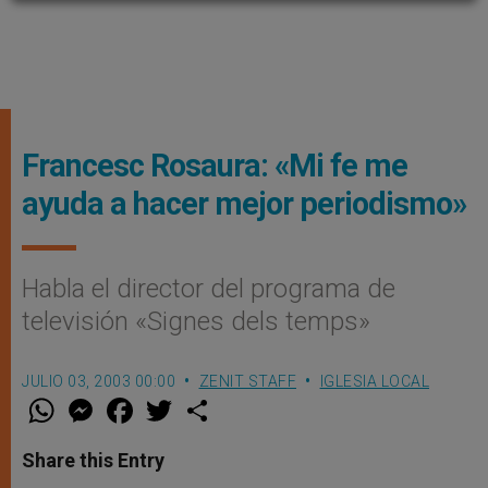
Francesc Rosaura: «Mi fe me
ayuda a hacer mejor periodismo»
Habla el director del programa de
televisión «Signes dels temps»
JULIO 03, 2003 00:00
ZENIT STAFF
IGLESIA LOCAL
W
M
F
T
S
h
e
a
w
h
a
s
c
i
a
t
s
e
t
r
Share this Entry
s
e
b
t
e