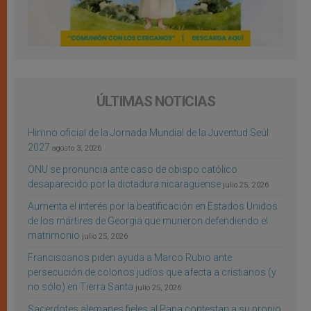
ÚLTIMAS NOTICIAS
Himno oficial de la Jornada Mundial de la Juventud Seúl
2027
agosto 3, 2026
ONU se pronuncia ante caso de obispo católico
desaparecido por la dictadura nicaragüense
julio 25, 2026
Aumenta el interés por la beatificación en Estados Unidos
de los mártires de Georgia que murieron defendiendo el
matrimonio
julio 25, 2026
Franciscanos piden ayuda a Marco Rubio ante
persecución de colonos judíos que afecta a cristianos (y
no sólo) en Tierra Santa
julio 25, 2026
Sacerdotes alemanes fieles al Papa contestan a su propio