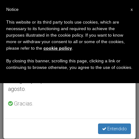
ES
Notice
×
x
Aviso importante
This website or its third party tools use cookies, which are
necessary to its functioning and required to achieve the
Del 27 de julio al 7 de agosto haremos la pausa
purposes illustrated in the cookie policy. If you want to know
anual, aprovechando que en el periodo de verano
more or withdraw your consent to all or some of the cookies,
please refer to the
cookie policy
.
se generan menos informaciones y también el
consumo de las mismas disminuye.
By closing this banner, scrolling this page, clicking a link or
continuing to browse otherwise, you agree to the use of cookies.
Retomamos el trabajo ordinario de las ediciones
en inglés y español de ZENIT el lunes 10 de
agosto.
Gracias.
Entendido