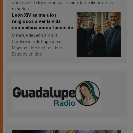
controvertida ley que busca eliminar la identidad de las
minorías.
León XIV anima a los
religiosos a ver la vida
comunitaria como fuente de
inspiración y santificación
Mensaje de León XIV a la
Conferencia de Superiores
Mayores de Hombres de los
Estados Unidos