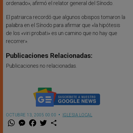
ordenado», afirmó el relator general del Sínodo.
El patriarca recordó que algunos obispos tomaron la
palabra en el Sínodo para afirmar que «la hipótesis
de los «viri probati» es un camino que no hay que
recorrer».
Publicaciones Relacionadas:
Publicaciones no relacionadas.
OCTUBRE 13, 2005 00:00
IGLESIA LOCAL
W
M
F
T
S
h
e
a
w
h
a
s
c
i
a