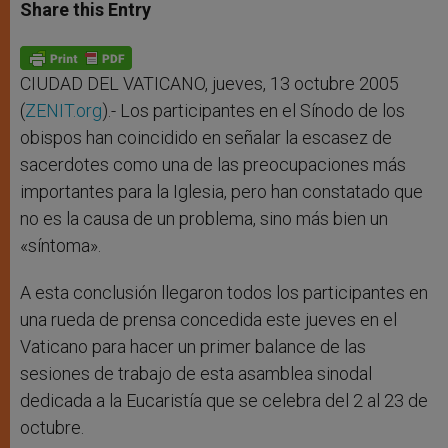
t
s
e
t
r
Share this Entry
s
e
b
t
e
A
n
o
e
p
g
o
r
p
e
k
r
CIUDAD DEL VATICANO, jueves, 13 octubre 2005
(
ZENIT.org
).- Los participantes en el Sínodo de los
obispos han coincidido en señalar la escasez de
sacerdotes como una de las preocupaciones más
importantes para la Iglesia, pero han constatado que
no es la causa de un problema, sino más bien un
«síntoma».
A esta conclusión llegaron todos los participantes en
una rueda de prensa concedida este jueves en el
Vaticano para hacer un primer balance de las
sesiones de trabajo de esta asamblea sinodal
dedicada a la Eucaristía que se celebra del 2 al 23 de
octubre.