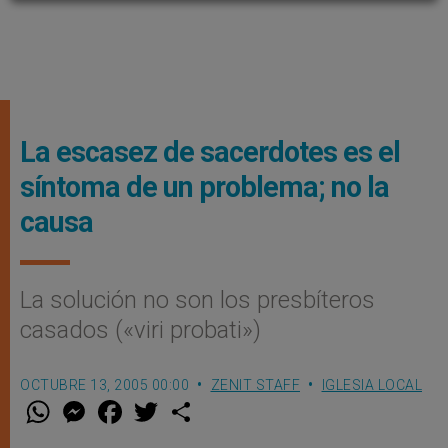
La escasez de sacerdotes es el
síntoma de un problema; no la
causa
La solución no son los presbíteros
casados («viri probati»)
OCTUBRE 13, 2005 00:00
ZENIT STAFF
IGLESIA LOCAL
W
M
F
T
S
h
e
a
w
h
a
s
c
i
a