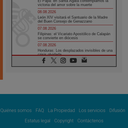
El Papa: en Santa Ágata contemplamos la
victoria del amor sobre la muerte
08.08.2026
León XIV visitará el Santuario de la Madre
del Buen Consejo de Genazzano
07.08.2026
Filipinas: el Vicariato Apostólico de Calapán
se convierte en diócesis
07.08.2026
Honduras: Los desplazados invisibles de una
crisis olvidada
07.08.2026
Bokalic: "En Argentina el Papa León señalará
el compromiso del cristiano"
07.08.2026
La matanza de niños en Gaza no cesa: 300
muertos en 300 días
07.08.2026
Tagle: La guerra desfigura el mundo, solo la
revelación de Dios lo transfigura
Quiénes somos
FAQ
La Propiedad
Los servicios
Difusión
07.08.2026
Presentada la Trienal de Arte de las
Estatus legal
Copyright
Contáctenos
Universidades Católicas: «Exercises in
Empathy»