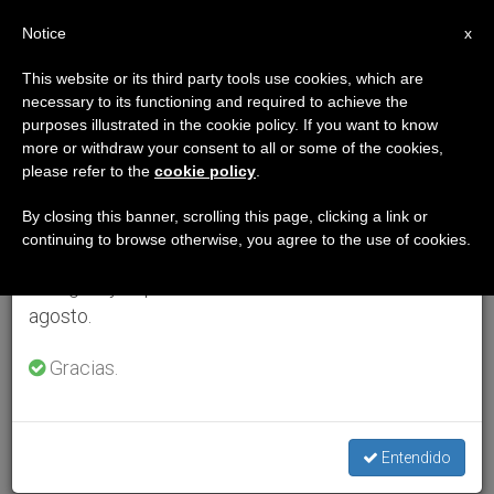
ES
Notice
×
x
Aviso importante
This website or its third party tools use cookies, which are
necessary to its functioning and required to achieve the
Del 27 de julio al 7 de agosto haremos la pausa
purposes illustrated in the cookie policy. If you want to know
anual, aprovechando que en el periodo de verano
more or withdraw your consent to all or some of the cookies,
please refer to the
cookie policy
.
se generan menos informaciones y también el
consumo de las mismas disminuye.
By closing this banner, scrolling this page, clicking a link or
continuing to browse otherwise, you agree to the use of cookies.
Retomamos el trabajo ordinario de las ediciones
en inglés y español de ZENIT el lunes 10 de
agosto.
Gracias.
Entendido