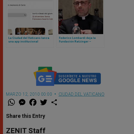
La Ciudad del Vaticano lanza
Federico Lombardi deja la
una app institucional
Fundación Ratzinger –
Benedicto XVI, llega Roberto
Regoli
MARZO 12, 2010 00:00
CIUDAD DEL VATICANO
W
M
F
T
S
h
e
a
w
h
a
s
c
i
a
t
s
e
t
r
Share this Entry
s
e
b
t
e
A
n
o
e
p
g
o
r
ZENIT Staff
p
e
k