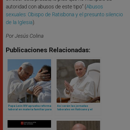
autoridad con abusos de este tipo” (
Abusos
sexuales: Obispo de Ratisbona y el presunto silencio
de la Iglesia
).
Por Jesús Colina
Publicaciones Relacionadas:
Papa León XIV aprueba reforma
Así serán las jornadas
laboral en materia familiar para
laborales en Vaticano y el
empleados del Vaticano
blindaje contra nepotismo
según nuevos Reglamentos de
León XIV