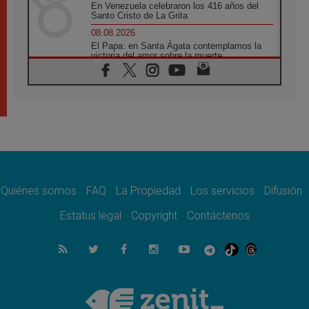
En Venezuela celebraron los 416 años del
Santo Cristo de La Grita
08.08.2026
El Papa: en Santa Ágata contemplamos la
victoria del amor sobre la muerte
08.08.2026
León XIV visitará el Santuario de la Madre
del Buen Consejo de Genazzano
07.08.2026
Filipinas: el Vicariato Apostólico de Calapán
se convierte en diócesis
07.08.2026
Honduras: Los desplazados invisibles de una
crisis olvidada
Quiénes somos
FAQ
La Propiedad
Los servicios
Difusión
07.08.2026
Bokalic: "En Argentina el Papa León señalará
Estatus legal
Copyright
Contáctenos
el compromiso del cristiano"
07.08.2026
La matanza de niños en Gaza no cesa: 300
muertos en 300 días
07.08.2026
Tagle: La guerra desfigura el mundo, solo la
revelación de Dios lo transfigura