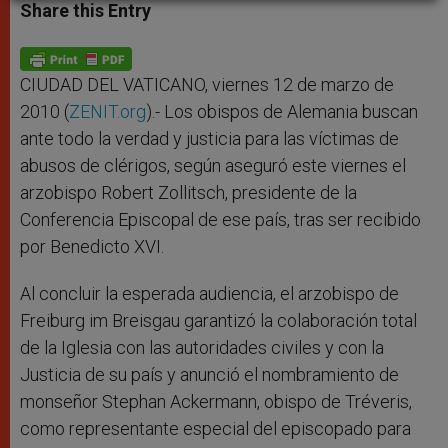
t
s
e
t
r
Share this Entry
s
e
b
t
e
A
n
o
e
p
g
o
r
p
e
k
r
CIUDAD DEL VATICANO, viernes 12 de marzo de
2010 (
ZENIT.org
).- Los obispos de Alemania buscan
ante todo la verdad y justicia para las víctimas de
abusos de clérigos, según aseguró este viernes el
arzobispo Robert Zollitsch, presidente de la
Conferencia Episcopal de ese país, tras ser recibido
por Benedicto XVI.
Al concluir la esperada audiencia, el arzobispo de
Freiburg im Breisgau garantizó la colaboración total
de la Iglesia con las autoridades civiles y con la
Justicia de su país y anunció el nombramiento de
monseñor Stephan Ackermann, obispo de Tréveris,
como representante especial del episcopado para