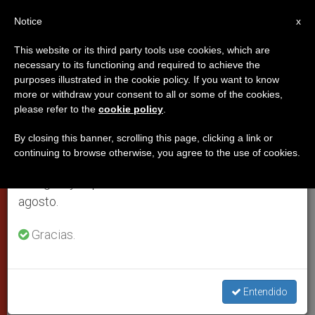
ES
Notice
×
x
Aviso importante
This website or its third party tools use cookies, which are
necessary to its functioning and required to achieve the
Del 27 de julio al 7 de agosto haremos la pausa
purposes illustrated in the cookie policy. If you want to know
Los obispos alemanes quieren
anual, aprovechando que en el periodo de verano
more or withdraw your consent to all or some of the cookies,
please refer to the
cookie policy
.
se generan menos informaciones y también el
verdad y justicia para las
consumo de las mismas disminuye.
víctimas de abusos
By closing this banner, scrolling this page, clicking a link or
continuing to browse otherwise, you agree to the use of cookies.
Retomamos el trabajo ordinario de las ediciones
en inglés y español de ZENIT el lunes 10 de
El Papa recibe al presidente de la
agosto.
Conferencia Episcopal de ese país
Gracias.
MARZO 12, 2010 00:00
ZENIT STAFF
CIUDAD DEL
VATICANO
W
M
F
T
S
Entendido
h
e
a
w
h
a
s
c
i
a