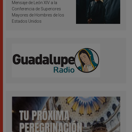
inspiración y santificación
Mensaje de León XIV a la
Conferencia de Superiores
Mayores de Hombres de los
Estados Unidos