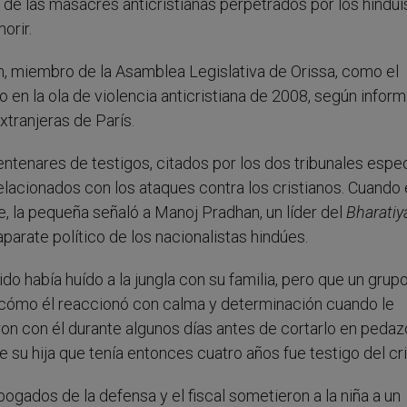
 de las masacres anticristianas perpetrados por los hinduí
orir.
m, miembro de la Asamblea Legislativa de Orissa, como el
 en la ola de violencia anticristiana de 2008, según infor
xtranjeras de París.
ntenares de testigos, citados por los dos tribunales espe
elacionados con los ataques contra los cristianos. Cuando 
dre, la pequeña señaló a Manoj Pradhan, un líder del
Bharatiy
aparate político de los nacionalistas hindúes.
do había huído a la jungla con su familia, pero que un grupo
ó cómo él reaccionó con calma y determinación cuando le
aron con él durante algunos días antes de cortarlo en pedaz
su hija que tenía entonces cuatro años fue testigo del cr
ogados de la defensa y el fiscal sometieron a la niña a un