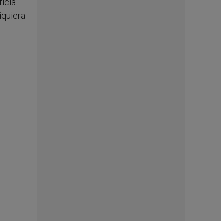
icia.
iquiera