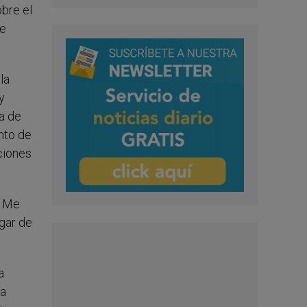
obre el
re
la
y
a de
nto de
aciones
a Me
ugar de
a
ma