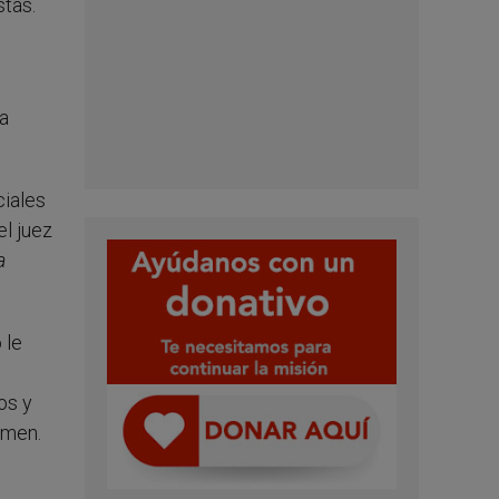
stas.
ma
ciales
el juez
a
 le
os y
imen.