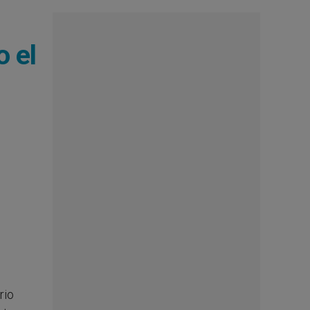
o el
rio