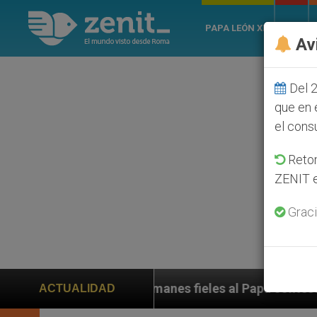
PAPA LEÓN XIV
ROMA
Av
Del 2
que en 
el cons
Retom
ZENIT e
Graci
alemanes fieles al Papa contestan a su propio obispo (
ACTUALIDAD