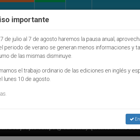
IGLESIA Y MUNDO
DOCUMENTOS
DONATIVOS
iso importante
7 de julio al 7 de agosto haremos la pausa anual, aprovec
el periodo de verano se generan menos informaciones y t
umo de las mismas disminuye.
amos el trabajo ordinario de las ediciones en inglés y es
l lunes 10 de agosto.
as.
En
y cardenal) quien les orilla a bendecir parejas del mi