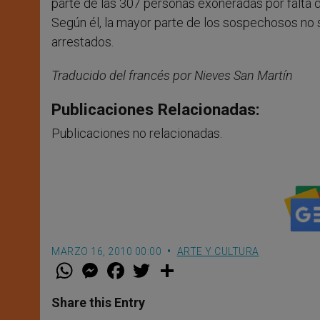
parte de las 307 personas exoneradas por falta de
Según él, la mayor parte de los sospechosos no s
arrestados.
Traducido del francés por Nieves San Martín
Publicaciones Relacionadas:
Publicaciones no relacionadas.
MARZO 16, 2010 00:00
ARTE Y CULTURA
W
M
F
T
S
h
e
a
w
h
a
s
c
i
a
t
s
e
t
r
Share this Entry
s
e
b
t
e