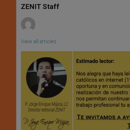
A
n
o
e
p
g
o
r
ZENIT Staff
p
e
k
r
View all articles