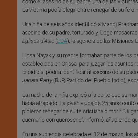
como el asesino de su padre, una de las víctimas
La víctima podía elegir entre renegar de su fe o m
Una niña de seis años identificó a Manoj Pradha
asesino de su padre, torturado y luego masacrado
Eglises d’Asie
(
EDA
), la agencia de las Misiones E
Lipsa Nayak y su madre formaban parte de los ce
establecidos en Orissa, para juzgar los asuntos r
le pidió si podría identificar al asesino de su pa
Janata Party
(BJP, Partido del Pueblo Indio), esc
La madre de la niña explicó a la corte que su mari
había atrapado. La joven viuda de 25 años cont
pidieron renegar de su fe cristiana o morir. “Jug
quemarlo con queroseno”, informó, añadiendo que 
En una audiencia celebrada el 12 de marzo, los ab