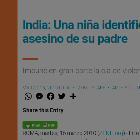
India: Una niña identi
asesino de su padre
Impune en gran parte la ola de viole
MARZO 16, 2010 00:00
ZENIT STAFF
ARTE Y CUL
W
M
F
T
S
h
e
a
w
h
a
s
c
i
a
t
s
e
t
r
Share this Entry
s
e
b
t
e
A
n
o
e
p
g
o
r
p
e
k
ROMA, martes, 16 marzo 2010 (
ZENIT.org
).- En 
r