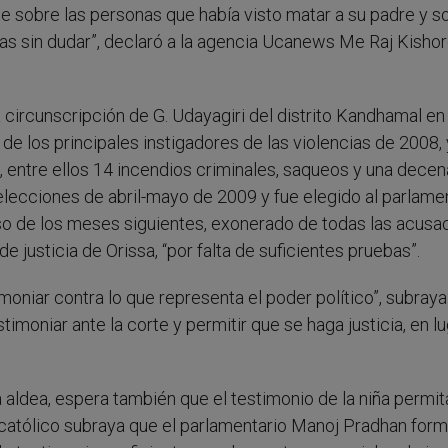
e sobre las personas que había visto matar a su padre y s
tas sin dudar”, declaró a la agencia Ucanews Me Raj Kisho
circunscripción de G. Udayagiri del distrito Kandhamal en 
e los principales instigadores de las violencias de 2008, 
entre ellos 14 incendios criminales, saqueos y una decen
elecciones de abril-mayo de 2009 y fue elegido al parlame
 curso de los meses siguientes, exonerado de todas las acus
 justicia de Orissa, “por falta de suficientes pruebas”.
imoniar contra lo que representa el poder político”, subray
imoniar ante la corte y permitir que se haga justicia, en l
aldea, espera también que el testimonio de la niña permit
te católico subraya que el parlamentario Manoj Pradhan for