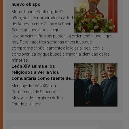
nuevo obispo
Mons. Chang Yanfeng, de 42
años, ha sido nombrado en virtud
del Acuerdo entre China y la Santa
Sede para una diócesis que
llevaba veinte años sin pastor. La ordenación tuvo lugar
hoy. Pero hace tres semanas antes tuvo que
comprometer públicamente a la Iglesia local con la
controvertida ley que busca eliminar la identidad de las
minorías.
León XIV anima a los
religiosos a ver la vida
comunitaria como fuente de
inspiración y santificación
Mensaje de León XIV a la
Conferencia de Superiores
Mayores de Hombres de los
Estados Unidos