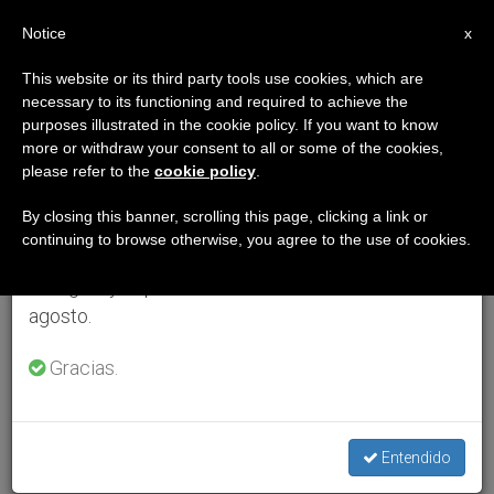
ES
Notice
×
x
Aviso importante
This website or its third party tools use cookies, which are
necessary to its functioning and required to achieve the
Del 27 de julio al 7 de agosto haremos la pausa
purposes illustrated in the cookie policy. If you want to know
anual, aprovechando que en el periodo de verano
more or withdraw your consent to all or some of the cookies,
please refer to the
cookie policy
.
se generan menos informaciones y también el
consumo de las mismas disminuye.
By closing this banner, scrolling this page, clicking a link or
continuing to browse otherwise, you agree to the use of cookies.
Retomamos el trabajo ordinario de las ediciones
en inglés y español de ZENIT el lunes 10 de
agosto.
Gracias.
Entendido