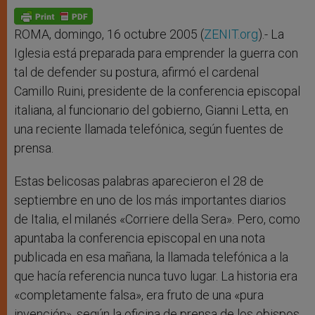
A
n
o
e
p
g
o
r
p
e
k
r
ROMA, domingo, 16 octubre 2005 (
ZENIT.org
).- La
Iglesia está preparada para emprender la guerra con
tal de defender su postura, afirmó el cardenal
Camillo Ruini, presidente de la conferencia episcopal
italiana, al funcionario del gobierno, Gianni Letta, en
una reciente llamada telefónica, según fuentes de
prensa.
Estas belicosas palabras aparecieron el 28 de
septiembre en uno de los más importantes diarios
de Italia, el milanés «Corriere della Sera». Pero, como
apuntaba la conferencia episcopal en una nota
publicada en esa mañana, la llamada telefónica a la
que hacía referencia nunca tuvo lugar. La historia era
«completamente falsa», era fruto de una «pura
invención», según la oficina de prensa de los obispos