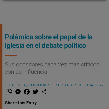
Polémica sobre el papel de la
Iglesia en el debate político
Sus opositores cada vez más críticos
con su influencia
OCTUBRE 16, 2005 00:00
ZENIT STAFF
JUSTICIA Y PAZ
W
M
F
T
S
h
e
a
w
h
a
s
c
i
a
t
s
e
t
r
Share this Entry
s
e
b
t
e