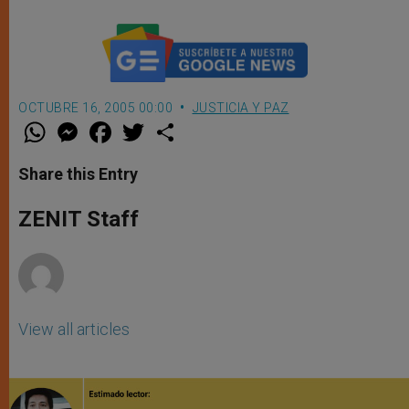
OCTUBRE 16, 2005 00:00
JUSTICIA Y PAZ
W
M
F
T
S
h
e
a
w
h
a
s
c
i
a
t
s
e
t
r
Share this Entry
s
e
b
t
e
A
n
o
e
p
g
o
r
ZENIT Staff
p
e
k
r
View all articles