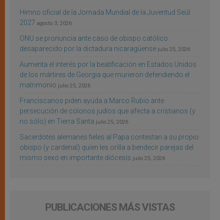
Himno oficial de la Jornada Mundial de la Juventud Seúl
2027
agosto 3, 2026
ONU se pronuncia ante caso de obispo católico
desaparecido por la dictadura nicaragüense
julio 25, 2026
Aumenta el interés por la beatificación en Estados Unidos
de los mártires de Georgia que murieron defendiendo el
matrimonio
julio 25, 2026
Franciscanos piden ayuda a Marco Rubio ante
persecución de colonos judíos que afecta a cristianos (y
no sólo) en Tierra Santa
julio 25, 2026
Sacerdotes alemanes fieles al Papa contestan a su propio
obispo (y cardenal) quien les orilla a bendecir parejas del
mismo sexo en importante diócesis
julio 25, 2026
PUBLICACIONES MÁS VISTAS