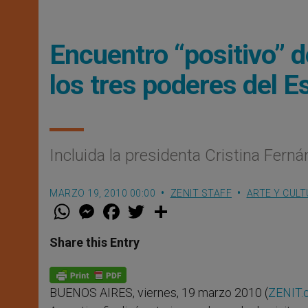
Encuentro “positivo” 
los tres poderes del E
Incluida la presidenta Cristina Fern
MARZO 19, 2010 00:00
ZENIT STAFF
ARTE Y CUL
W
M
F
T
S
h
e
a
w
h
a
s
c
i
a
t
s
e
t
r
Share this Entry
s
e
b
t
e
A
n
o
e
p
g
o
r
p
e
k
BUENOS AIRES, viernes, 19 marzo 2010 (
ZENIT.
r