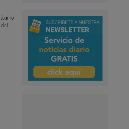
 máximo
 del