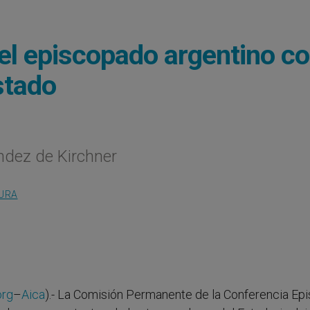
del episcopado argentino c
stado
ández de Kirchner
TURA
org
–
Aica
).- La Comisión Permanente de la Conferencia Ep