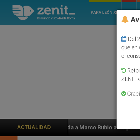
PAPA LEÓN XIV
ROMA
Av
Del 2
que en 
el cons
Retom
ZENIT e
Graci
den ayuda a Marco Rubio ante persecución de colonos j
ACTUALIDAD