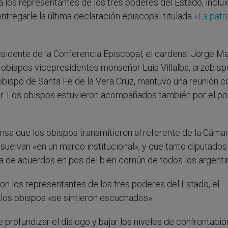
 a los representantes de los tres poderes del Estado, inclui
ntregarle la última declaración episcopal titulada
«La patr
esidente de la Conferencia Episcopal, el cardenal Jorge Ma
s obispos vicepresidentes monseñor Luis Villalba, arzobisp
ispo de Santa Fe de la Vera Cruz, mantuvo una reunión co
ner. Los obispos estuvieron acompañados también por el p
rensa que los obispos transmitieron al referente de la Cáma
resuelvan «en un marco institucional», y que tanto diputad
a de acuerdos en pos del bien común de todos los argenti
on los representantes de los tres poderes del Estado, el
 los obispos «se sintieron escuchados».
rofundizar el diálogo y bajar los niveles de confrontació