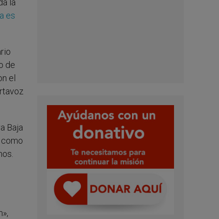
da la
ia es
rio
o de
n el
ortavoz
ra Baja
os como
nos.
n»,