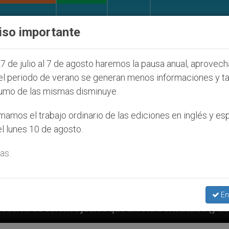
IGLESIA Y MUNDO
DOCUMENTOS
DONATIVOS
iso importante
7 de julio al 7 de agosto haremos la pausa anual, aprovec
el periodo de verano se generan menos informaciones y t
umo de las mismas disminuye.
amos el trabajo ordinario de las ediciones en inglés y es
l lunes 10 de agosto.
as.
En
udíos que afecta a cristianos (y no sólo) en Tierra S