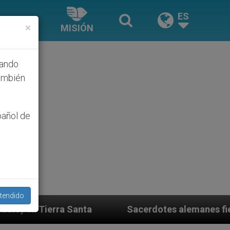
ES
×
MISIÓN
hando
ambién
pañol de
tendido
anta
Sacerdotes alemanes fieles al Papa contest