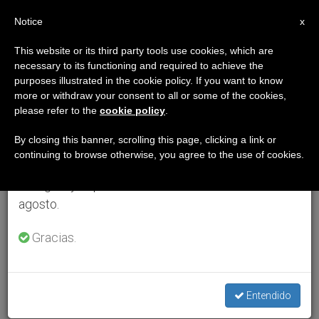
ES
Notice
×
x
Aviso importante
This website or its third party tools use cookies, which are
necessary to its functioning and required to achieve the
Del 27 de julio al 7 de agosto haremos la pausa
purposes illustrated in the cookie policy. If you want to know
anual, aprovechando que en el periodo de verano
more or withdraw your consent to all or some of the cookies,
please refer to the
cookie policy
.
se generan menos informaciones y también el
consumo de las mismas disminuye.
By closing this banner, scrolling this page, clicking a link or
continuing to browse otherwise, you agree to the use of cookies.
Retomamos el trabajo ordinario de las ediciones
en inglés y español de ZENIT el lunes 10 de
agosto.
Gracias.
Entendido