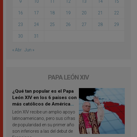
9
10
11
12
13
14
15
16
17
18
19
20
21
22
23
24
25
26
27
28
29
30
31
« Abr
Jun »
PAPA LEÓN XIV
¿Qué tan popular es el Papa
León XIV en los 6 países con
más católicos de América
Latina en 2026? Publican
León XIV recibe un amplio apoyo
resultados de investigación
latinoamericano, pero sus cifras
de popularidad en su primer año
son inferiores a las del debut de