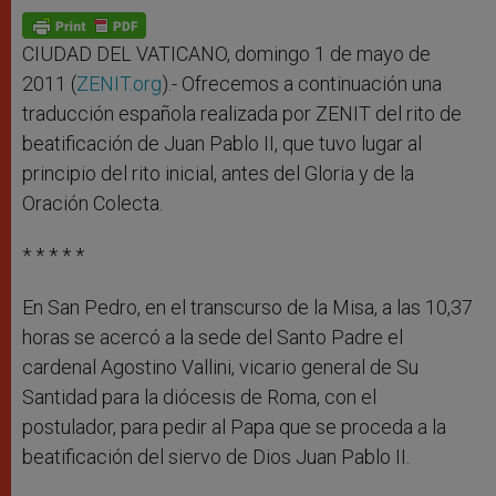
A
n
o
e
p
g
o
r
p
e
k
r
CIUDAD DEL VATICANO, domingo 1 de mayo de
2011 (
ZENIT.org
).- Ofrecemos a continuación una
traducción española realizada por ZENIT del rito de
beatificación de Juan Pablo II, que tuvo lugar al
principio del rito inicial, antes del Gloria y de la
Oración Colecta.
* * * * *
En San Pedro, en el transcurso de la Misa, a las 10,37
horas se acercó a la sede del Santo Padre el
cardenal Agostino Vallini, vicario general de Su
Santidad para la diócesis de Roma, con el
postulador, para pedir al Papa que se proceda a la
beatificación del siervo de Dios Juan Pablo II.