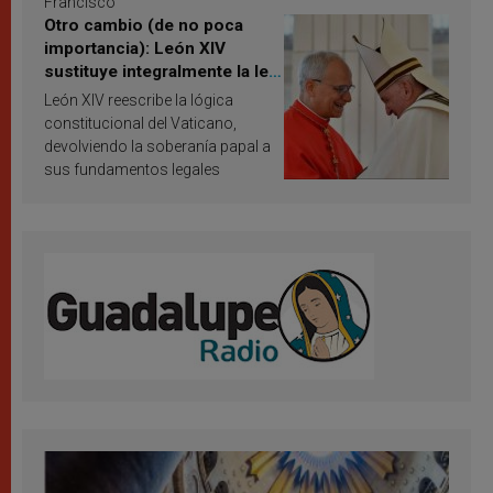
Francisco
Otro cambio (de no poca
importancia): León XIV
sustituye integralmente la ley
vaticana de Papa Francisco
León XIV reescribe la lógica
constitucional del Vaticano,
devolviendo la soberanía papal a
sus fundamentos legales