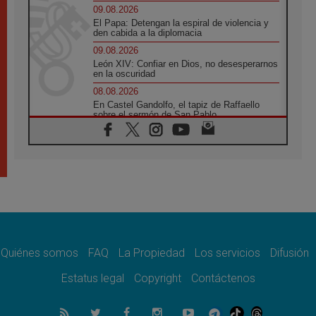
09.08.2026
El Papa: Detengan la espiral de violencia y
den cabida a la diplomacia
09.08.2026
León XIV: Confiar en Dios, no desesperarnos
en la oscuridad
08.08.2026
En Castel Gandolfo, el tapiz de Raffaello
sobre el sermón de San Pablo
08.08.2026
En Colombia, «la paz no se compra con una
firma»
08.08.2026
En Venezuela celebraron los 416 años del
Santo Cristo de La Grita
08.08.2026
El Papa: en Santa Ágata contemplamos la
victoria del amor sobre la muerte
Quiénes somos
FAQ
La Propiedad
Los servicios
Difusión
08.08.2026
León XIV visitará el Santuario de la Madre
Estatus legal
Copyright
Contáctenos
del Buen Consejo de Genazzano
07.08.2026
Filipinas: el Vicariato Apostólico de Calapán