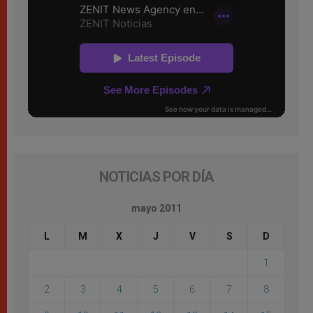
NOTICIAS POR DÍA
mayo 2011
L
M
X
J
V
S
D
1
2
3
4
5
6
7
8