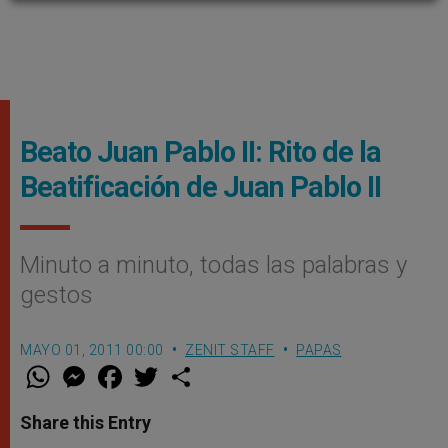
Beato Juan Pablo II: Rito de la
Beatificación de Juan Pablo II
Minuto a minuto, todas las palabras y
gestos
MAYO 01, 2011 00:00
ZENIT STAFF
PAPAS
W
M
F
T
S
h
e
a
w
h
a
s
c
i
a
t
s
e
t
r
Share this Entry
s
e
b
t
e