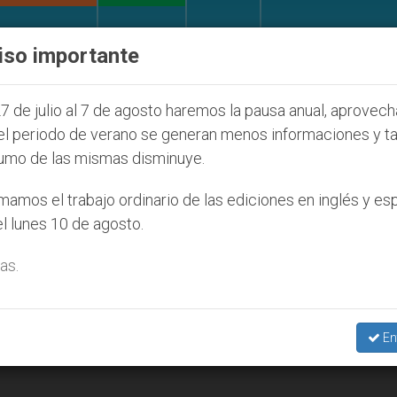
IGLESIA Y MUNDO
DOCUMENTOS
DONATIVOS
iso importante
la Juventud Seúl 2027
ONU se pronuncia ante c
7 de julio al 7 de agosto haremos la pausa anual, aprovec
el periodo de verano se generan menos informaciones y t
umo de las mismas disminuye.
amos el trabajo ordinario de las ediciones en inglés y es
l lunes 10 de agosto.
as.
En
ón de lo social”