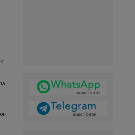
en
una
ión