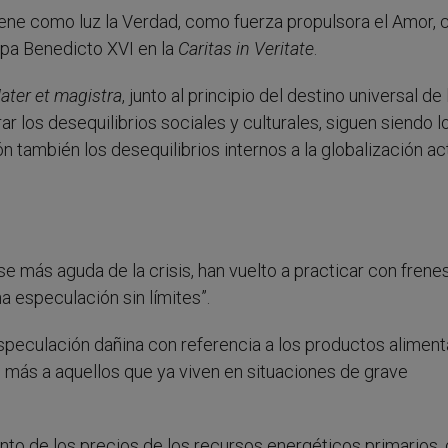
 “tiene como luz la Verdad, como fuerza propulsora el Amor,
apa Benedicto XVI en la
Caritas in Veritate
.
ater et magistra
, junto al principio del destino universal de 
 los desequilibrios sociales y culturales, siguen siendo l
ón también los desequilibrios internos a la globalización act
fase más aguda de la crisis, han vuelto a practicar con frenes
 especulación sin límites”.
eculación dañina con referencia a los productos alimenta
n más a aquellos que ya viven en situaciones de grave
to de los precios de los recursos energéticos primarios, 