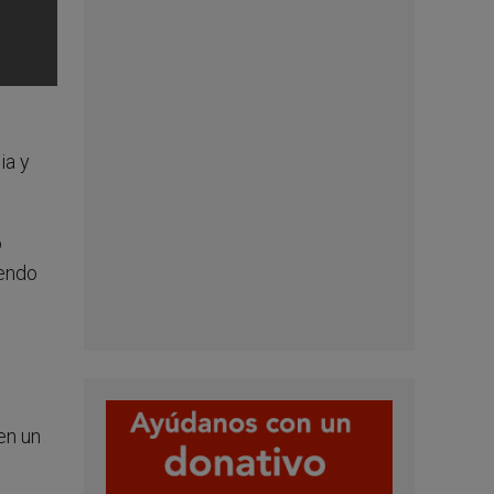
ia y
o
iendo
en un