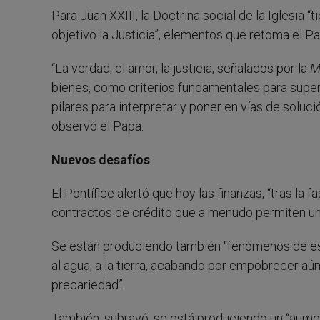
Para Juan XXIII, la Doctrina social de la Iglesia
objetivo la Justicia”, elementos que retoma el P
“La verdad, el amor, la justicia, señalados por la
M
bienes, como criterios fundamentales para superar
pilares para interpretar y poner en vías de soluci
observó el Papa.
Nuevos desafíos
El Pontífice alertó que hoy las finanzas, “tras la 
contractos de crédito que a menudo permiten una
Se están produciendo también “fenómenos de esp
al agua, a la tierra, acabando por empobrecer aú
precariedad”.
También, subrayó, se está produciendo un “aumen