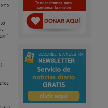
 como
los
os
ual”,
í
rios,
con la