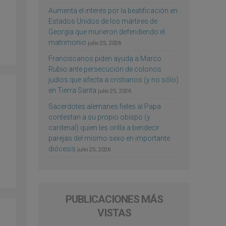
Aumenta el interés por la beatificación en
Estados Unidos de los mártires de
Georgia que murieron defendiendo el
matrimonio
julio 25, 2026
Franciscanos piden ayuda a Marco
Rubio ante persecución de colonos
judíos que afecta a cristianos (y no sólo)
en Tierra Santa
julio 25, 2026
Sacerdotes alemanes fieles al Papa
contestan a su propio obispo (y
cardenal) quien les orilla a bendecir
parejas del mismo sexo en importante
diócesis
julio 25, 2026
PUBLICACIONES MÁS
VISTAS