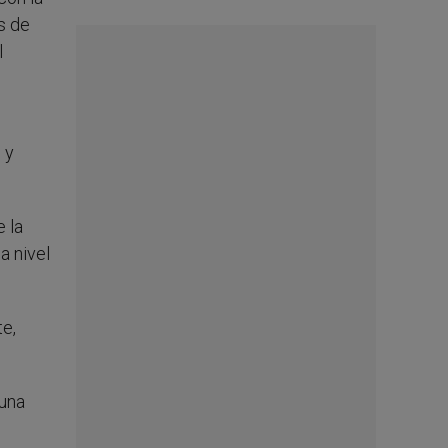
s de
l
 y
e la
a nivel
te,
 una