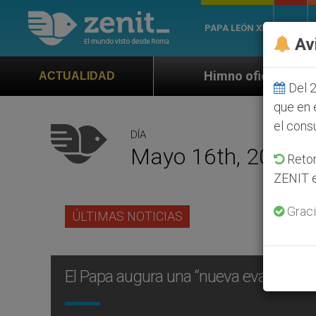
PAPA LEÓN XIV
ROMA
Av
Himno oficial de la Jornada Mundial de 
ACTUALIDAD
Del 2
que en 
el cons
DÍA
Mayo 16th, 2011
Retom
ZENIT e
Graci
ÚLTIMAS NOTICIAS
El Papa augura una “nueva evangelizaci