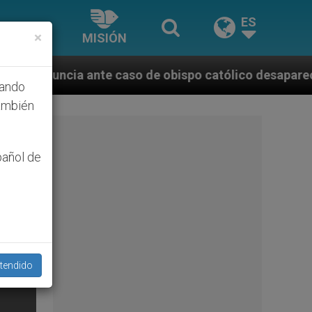
ES
×
MISIÓN
aso de obispo católico desaparecido por la dictadura
hando
ambién
pañol de
tendido