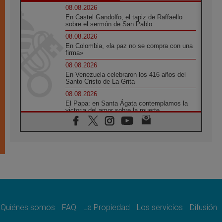
08.08.2026
En Castel Gandolfo, el tapiz de Raffaello
sobre el sermón de San Pablo
08.08.2026
En Colombia, «la paz no se compra con una
firma»
08.08.2026
En Venezuela celebraron los 416 años del
Santo Cristo de La Grita
08.08.2026
El Papa: en Santa Ágata contemplamos la
victoria del amor sobre la muerte
08.08.2026
León XIV visitará el Santuario de la Madre
del Buen Consejo de Genazzano
07.08.2026
Filipinas: el Vicariato Apostólico de Calapán
se convierte en diócesis
07.08.2026
Honduras: Los desplazados invisibles de una
crisis olvidada
Quiénes somos
FAQ
La Propiedad
Los servicios
Difusión
07.08.2026
Bokalic: "En Argentina el Papa León señalará