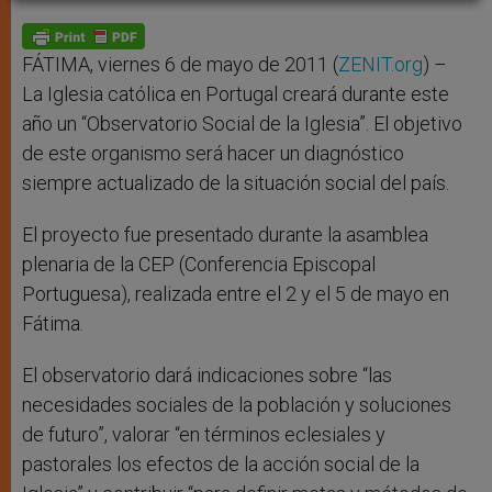
A
n
o
e
p
g
o
r
p
e
k
r
FÁTIMA, viernes 6 de mayo de 2011 (
ZENIT.org
) –
La Iglesia católica en Portugal creará durante este
año un “Observatorio Social de la Iglesia”. El objetivo
de este organismo será hacer un diagnóstico
siempre actualizado de la situación social del país.
El proyecto fue presentado durante la asamblea
plenaria de la CEP (Conferencia Episcopal
Portuguesa), realizada entre el 2 y el 5 de mayo en
Fátima.
El observatorio dará indicaciones sobre “las
necesidades sociales de la población y soluciones
de futuro”, valorar “en términos eclesiales y
pastorales los efectos de la acción social de la