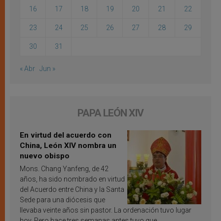
16
17
18
19
20
21
22
23
24
25
26
27
28
29
30
31
« Abr
Jun »
PAPA LEÓN XIV
En virtud del acuerdo con
China, León XIV nombra un
nuevo obispo
Mons. Chang Yanfeng, de 42
años, ha sido nombrado en virtud
del Acuerdo entre China y la Santa
Sede para una diócesis que
llevaba veinte años sin pastor. La ordenación tuvo lugar
hoy. Pero hace tres semanas antes tuvo que