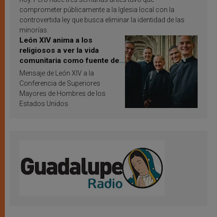
comprometer públicamente a la Iglesia local con la
controvertida ley que busca eliminar la identidad de las
minorías.
León XIV anima a los
religiosos a ver la vida
comunitaria como fuente de
inspiración y santificación
Mensaje de León XIV a la
Conferencia de Superiores
Mayores de Hombres de los
Estados Unidos