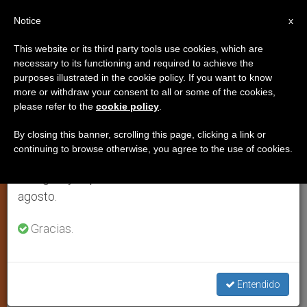
ES
Notice
×
x
Aviso importante
This website or its third party tools use cookies, which are
necessary to its functioning and required to achieve the
Del 27 de julio al 7 de agosto haremos la pausa
purposes illustrated in the cookie policy. If you want to know
Portugal: La Iglesia creará un
anual, aprovechando que en el periodo de verano
more or withdraw your consent to all or some of the cookies,
please refer to the
cookie policy
.
se generan menos informaciones y también el
Observatorio Social
consumo de las mismas disminuye.
By closing this banner, scrolling this page, clicking a link or
continuing to browse otherwise, you agree to the use of cookies.
Retomamos el trabajo ordinario de las ediciones
«Cada vez más, todos tenemos que
en inglés y español de ZENIT el lunes 10 de
trabajar en red”, explica el secretario de
agosto.
la CEP
Gracias.
MAYO 06, 2011 00:00
ZENIT STAFF
ARTE Y CULTURA
W
M
F
T
S
h
e
a
w
h
a
s
c
i
a
Entendido
t
s
e
t
r
Share this Entry
s
e
b
t
e