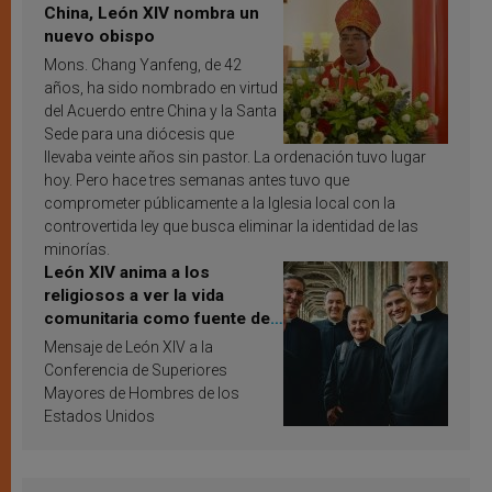
China, León XIV nombra un
nuevo obispo
Mons. Chang Yanfeng, de 42
años, ha sido nombrado en virtud
del Acuerdo entre China y la Santa
Sede para una diócesis que
llevaba veinte años sin pastor. La ordenación tuvo lugar
hoy. Pero hace tres semanas antes tuvo que
comprometer públicamente a la Iglesia local con la
controvertida ley que busca eliminar la identidad de las
minorías.
León XIV anima a los
religiosos a ver la vida
comunitaria como fuente de
inspiración y santificación
Mensaje de León XIV a la
Conferencia de Superiores
Mayores de Hombres de los
Estados Unidos