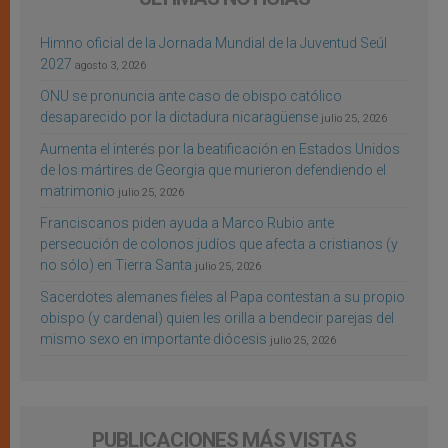
Himno oficial de la Jornada Mundial de la Juventud Seúl
2027
agosto 3, 2026
ONU se pronuncia ante caso de obispo católico
desaparecido por la dictadura nicaragüense
julio 25, 2026
Aumenta el interés por la beatificación en Estados Unidos
de los mártires de Georgia que murieron defendiendo el
matrimonio
julio 25, 2026
Franciscanos piden ayuda a Marco Rubio ante
persecución de colonos judíos que afecta a cristianos (y
no sólo) en Tierra Santa
julio 25, 2026
Sacerdotes alemanes fieles al Papa contestan a su propio
obispo (y cardenal) quien les orilla a bendecir parejas del
mismo sexo en importante diócesis
julio 25, 2026
PUBLICACIONES MÁS VISTAS