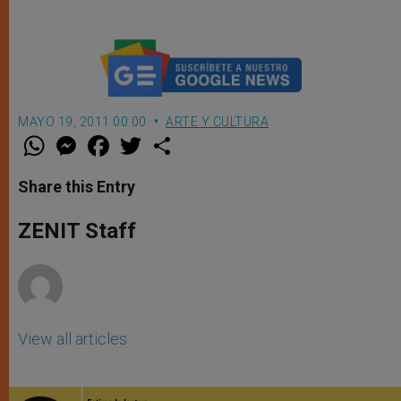
MAYO 19, 2011 00:00
ARTE Y CULTURA
W
M
F
T
S
h
e
a
w
h
a
s
c
i
a
t
s
e
t
r
Share this Entry
s
e
b
t
e
A
n
o
e
p
g
o
r
ZENIT Staff
p
e
k
r
View all articles