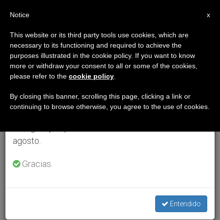
ES
Notice
×
x
Aviso importante
This website or its third party tools use cookies, which are
necessary to its functioning and required to achieve the
Del 27 de julio al 7 de agosto haremos la pausa
purposes illustrated in the cookie policy. If you want to know
anual, aprovechando que en el periodo de verano
more or withdraw your consent to all or some of the cookies,
please refer to the
cookie policy
.
se generan menos informaciones y también el
consumo de las mismas disminuye.
By closing this banner, scrolling this page, clicking a link or
continuing to browse otherwise, you agree to the use of cookies.
Retomamos el trabajo ordinario de las ediciones
en inglés y español de ZENIT el lunes 10 de
agosto.
Gracias.
Entendido