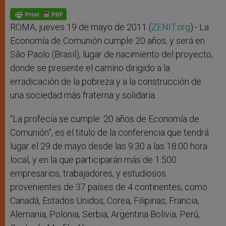
A
n
o
e
p
g
o
r
p
e
k
r
ROMA, jueves 19 de mayo de 2011 (
ZENIT.org
).- La
Economía de Comunión cumple 20 años, y será en
Sâo Paolo (Brasil), lugar de nacimiento del proyecto,
donde se presente el camino dirigido a la
erradicación de la pobreza y a la construcción de
una sociedad más fraterna y solidaria.
“La profecía se cumple: 20 años de Economía de
Comunión”, es el titulo de la conferencia que tendrá
lugar el 29 de mayo desde las 9.30 a las 18.00 hora
local, y en la que participarán más de 1.500
empresarios, trabajadores, y estudiosos
provenientes de 37 países de 4 continentes, como
Canadá, Estados Unidos, Corea, Filipinas, Francia,
Alemania, Polonia, Serbia, Argentina Bolivia, Perú,