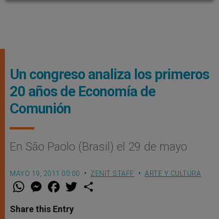
Un congreso analiza los primeros
20 años de Economía de
Comunión
En Sâo Paolo (Brasil) el 29 de mayo
MAYO 19, 2011 00:00
ZENIT STAFF
ARTE Y CULTURA
W
M
F
T
S
h
e
a
w
h
a
s
c
i
a
t
s
e
t
r
Share this Entry
s
e
b
t
e