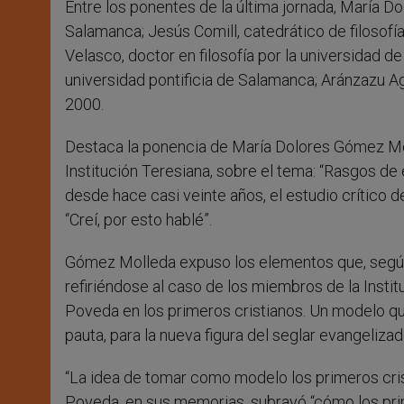
Entre los ponentes de la última jornada, María D
Salamanca; Jesús Comill, catedrático de filosofía
Velasco, doctor en filosofía por la universidad d
universidad pontificia de Salamanca; Aránzazu Ag
2000.
Destaca la ponencia de María Dolores Gómez Moll
Institución Teresiana, sobre el tema: “Rasgos de 
desde hace casi veinte años, el estudio crítico 
“Creí, por esto hablé”.
Gómez Molleda expuso los elementos que, según P
refiriéndose al caso de los miembros de la Insti
Poveda en los primeros cristianos. Un modelo que 
pauta, para la nueva figura del seglar evangeliza
“La idea de tomar como modelo los primeros crist
Poveda, en sus memorias, subrayó “cómo los prime