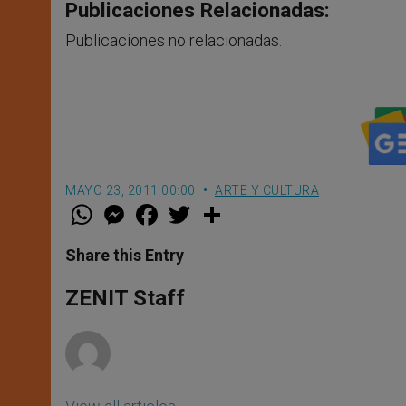
Publicaciones Relacionadas:
Publicaciones no relacionadas.
MAYO 23, 2011 00:00
ARTE Y CULTURA
W
M
F
T
S
h
e
a
w
h
a
s
c
i
a
t
s
e
t
r
Share this Entry
s
e
b
t
e
A
n
o
e
p
g
o
r
ZENIT Staff
p
e
k
r