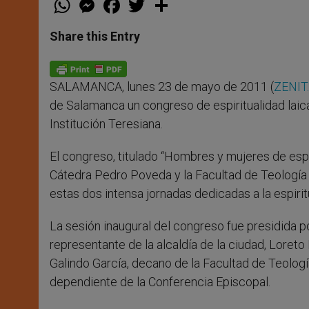
h
e
a
w
h
a
s
c
i
a
t
s
e
t
r
Share this Entry
s
e
b
t
e
A
n
o
e
p
g
o
r
p
e
k
SALAMANCA, lunes 23 de mayo de 2011 (
ZENIT
r
de Salamanca un congreso de espiritualidad laical
Institución Teresiana.
El congreso, titulado “Hombres y mujeres de espír
Cátedra Pedro Poveda y la Facultad de Teología 
estas dos intensa jornadas dedicadas a la espiritu
La sesión inaugural del congreso fue presidida 
representante de la alcaldía de la ciudad, Loreto 
Galindo García, decano de la Facultad de Teolog
dependiente de la Conferencia Episcopal.