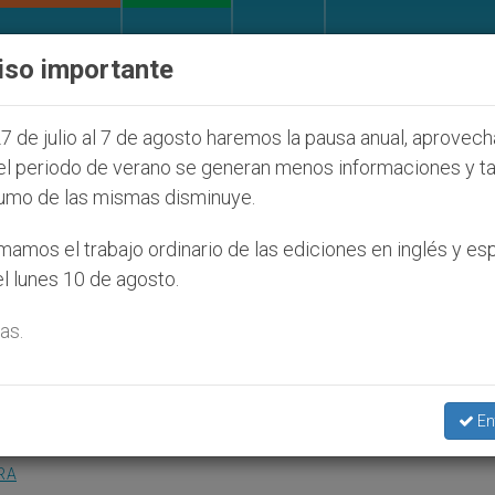
IGLESIA Y MUNDO
DOCUMENTOS
DONATIVOS
iso importante
eales y otros proyectos de oración inspiradores
7 de julio al 7 de agosto haremos la pausa anual, aprovec
el periodo de verano se generan menos informaciones y t
umo de las mismas disminuye.
resencia creíble en la socie
amos el trabajo ordinario de las ediciones en inglés y es
l lunes 10 de agosto.
as.
lidad laical en Salamanca
En
RA