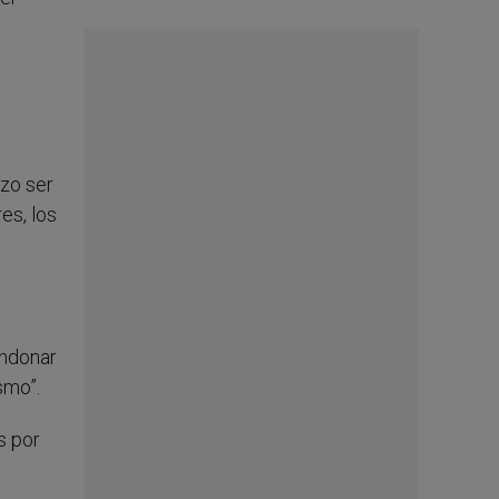
izo ser
es, los
andonar
smo”.
s por