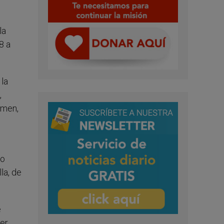
n
la
8 a
 la
,
umen,
ro
la, de
e
ser