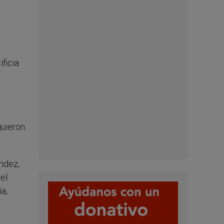
ificia
guieron
ndez,
gel
a,