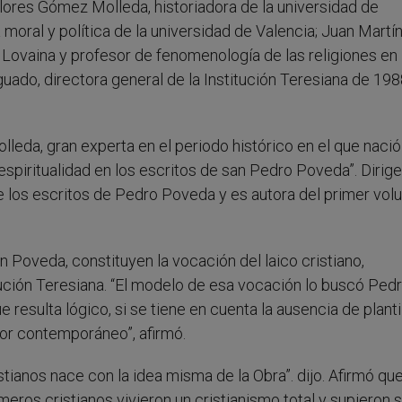
olores Gómez Molleda, historiadora de la universidad de
 moral y política de la universidad de Valencia; Juan Martí
e Lovaina y profesor de fenomenología de las religiones en 
uado, directora general de la Institución Teresiana de 198
eda, gran experta en el periodo histórico en el que nació
espiritualidad en los escritos de san Pedro Poveda”. Dirige
de los escritos de Pedro Poveda y es autora del primer vol
oveda, constituyen la vocación del laico cristiano,
tución Teresiana. “El modelo de esa vocación lo buscó Ped
resulta lógico, si se tiene en cuenta la ausencia de plantil
dor contemporáneo”, afirmó.
ianos nace con la idea misma de la Obra”. dijo. Afirmó qu
ros cristianos vivieron un cristianismo total y supieron 