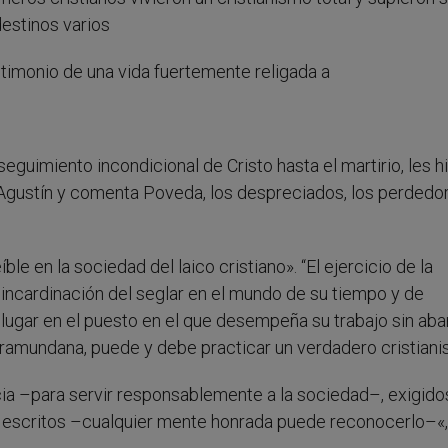
estinos varios
estimonio de una vida fuertemente religada a
eguimiento incondicional de Cristo hasta el martirio, les h
gustín y comenta Poveda, los despreciados, los perdedor
le en la sociedad del laico cristiano». “El ejercicio de la
ncardinación del seglar en el mundo de su tiempo y de
lugar en el puesto en el que desempeña su trabajo sin ab
intramundana, puede y debe practicar un verdadero cristiani
cia –para servir responsablemente a la sociedad–, exigido
s escritos –cualquier mente honrada puede reconocerlo–«,