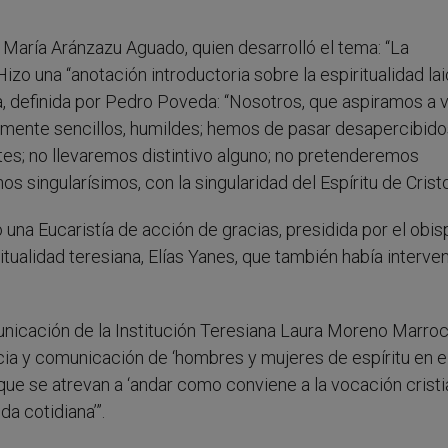
 María Aránzazu Aguado, quien desarrolló el tema: “La
 Hizo una “anotación introductoria sobre la espiritualidad la
a, definida por Pedro Poveda: “Nosotros, que aspiramos a v
ormente sencillos, humildes; hemos de pasar desapercibido
es; no llevaremos distintivo alguno; no pretenderemos
s singularísimos, con la singularidad del Espíritu de Cristo
ó una Eucaristía de acción de gracias, presidida por el obi
tualidad teresiana, Elías Yanes, que también había interve
unicación de la Institución Teresiana Laura Moreno Marro
a y comunicación de ‘hombres y mujeres de espíritu en el
que se atrevan a ‘andar como conviene a la vocación crist
a cotidiana’”.