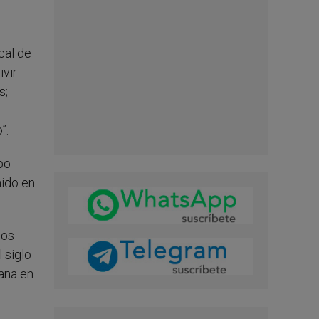
ical de
ivir
s;
”.
spo
nido en
cos-
 siglo
iana en