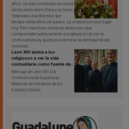
años, ha sido nombrado en virtud
del Acuerdo entre China y la Santa
Sede para una diócesis que
llevaba veinte años sin pastor. La ordenación tuvo lugar
hoy. Pero hace tres semanas antes tuvo que
comprometer públicamente a la Iglesia local con la
controvertida ley que busca eliminar la identidad de las
minorías.
León XIV anima a los
religiosos a ver la vida
comunitaria como fuente de
inspiración y santificación
Mensaje de León XIV a la
Conferencia de Superiores
Mayores de Hombres de los
Estados Unidos