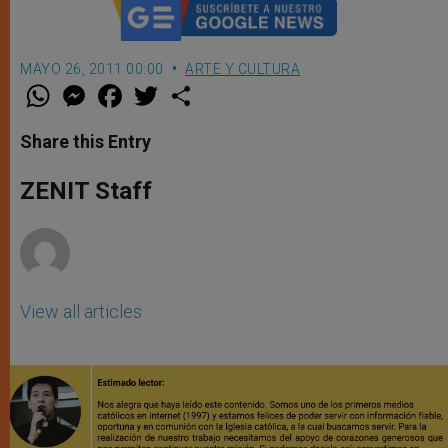
MAYO 26, 2011 00:00
ARTE Y CULTURA
W
M
F
T
S
h
e
a
w
h
a
s
c
i
a
t
s
e
t
r
Share this Entry
s
e
b
t
e
A
n
o
e
p
g
o
r
ZENIT Staff
p
e
k
r
View all articles