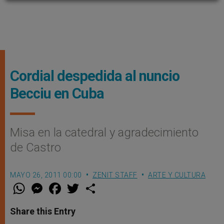
Cordial despedida al nuncio
Becciu en Cuba
Misa en la catedral y agradecimiento
de Castro
MAYO 26, 2011 00:00
ZENIT STAFF
ARTE Y CULTURA
W
M
F
T
S
h
e
a
w
h
a
s
c
i
a
t
s
e
t
r
Share this Entry
s
e
b
t
e