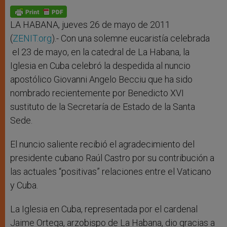
A
n
o
e
p
g
o
r
p
e
k
r
LA HABANA, jueves 26 de mayo de 2011
(
ZENIT.org
).- Con una solemne eucaristía celebrada
el 23 de mayo, en la catedral de La Habana, la
Iglesia en Cuba celebró la despedida al nuncio
apostólico Giovanni Angelo Becciu que ha sido
nombrado recientemente por Benedicto XVI
sustituto de la Secretaría de Estado de la Santa
Sede.
El nuncio saliente recibió el agradecimiento del
presidente cubano Raúl Castro por su contribución a
las actuales “positivas” relaciones entre el Vaticano
y Cuba.
La Iglesia en Cuba, representada por el cardenal
Jaime Ortega, arzobispo de La Habana, dio gracias a