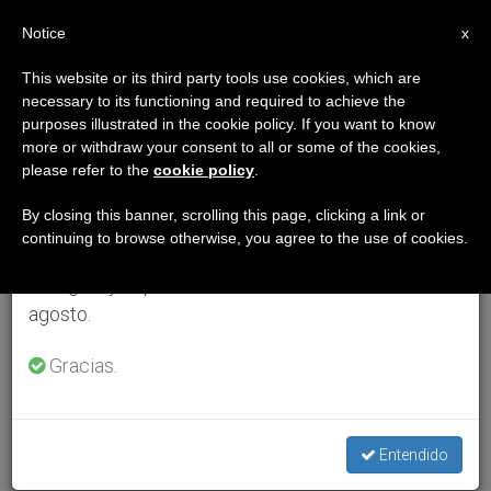
ES
Notice
×
x
Aviso importante
This website or its third party tools use cookies, which are
necessary to its functioning and required to achieve the
Del 27 de julio al 7 de agosto haremos la pausa
purposes illustrated in the cookie policy. If you want to know
anual, aprovechando que en el periodo de verano
more or withdraw your consent to all or some of the cookies,
please refer to the
cookie policy
.
se generan menos informaciones y también el
consumo de las mismas disminuye.
By closing this banner, scrolling this page, clicking a link or
continuing to browse otherwise, you agree to the use of cookies.
Retomamos el trabajo ordinario de las ediciones
en inglés y español de ZENIT el lunes 10 de
agosto.
Gracias.
Entendido