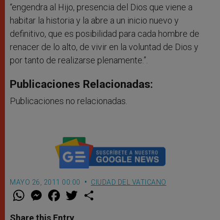
“engendra al Hijo, presencia del Dios que viene a
habitar la historia y la abre a un inicio nuevo y
definitivo, que es posibilidad para cada hombre de
renacer de lo alto, de vivir en la voluntad de Dios y
por tanto de realizarse plenamente.”.
Publicaciones Relacionadas:
Publicaciones no relacionadas.
MAYO 26, 2011 00:00
CIUDAD DEL VATICANO
W
M
F
T
S
h
e
a
w
h
a
s
c
i
a
t
s
e
t
r
Share this Entry