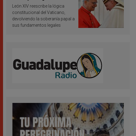
vaticana de Papa Francisco
León XIV reescribe la lógica
constitucional del Vaticano,
devolviendo la soberanía papal a
sus fundamentos legales