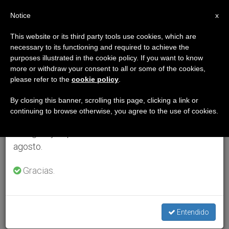
ES
Notice
×
x
Aviso importante
This website or its third party tools use cookies, which are
necessary to its functioning and required to achieve the
Del 27 de julio al 7 de agosto haremos la pausa
purposes illustrated in the cookie policy. If you want to know
anual, aprovechando que en el periodo de verano
more or withdraw your consent to all or some of the cookies,
please refer to the
cookie policy
.
se generan menos informaciones y también el
consumo de las mismas disminuye.
By closing this banner, scrolling this page, clicking a link or
continuing to browse otherwise, you agree to the use of cookies.
Retomamos el trabajo ordinario de las ediciones
en inglés y español de ZENIT el lunes 10 de
agosto.
Gracias.
Entendido