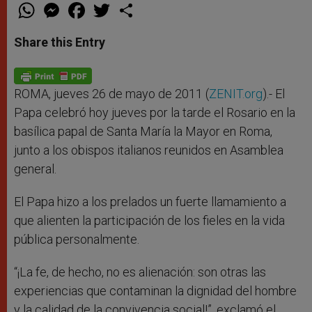
W
M
F
T
S
h
e
a
w
h
a
s
c
i
a
t
s
e
t
r
Share this Entry
s
e
b
t
e
A
n
o
e
p
g
o
r
p
e
k
r
ROMA, jueves 26 de mayo de 2011 (
ZENIT.org
).- El
Papa celebró hoy jueves por la tarde el Rosario en la
basílica papal de Santa María la Mayor en Roma,
junto a los obispos italianos reunidos en Asamblea
general.
El Papa hizo a los prelados un fuerte llamamiento a
que alienten la participación de los fieles en la vida
pública personalmente.
“¡La fe, de hecho, no es alienación: son otras las
experiencias que contaminan la dignidad del hombre
y la calidad de la convivencia social!”, exclamó el