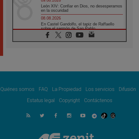
09.08.2026
León XIV: Confiar en Dios, no desesperarnos
en la oscuridad
08.08.2026
En Castel Gandolfo, el tapiz de Raffaello
sobre el sermón de San Pablo
08.08.2026
En Colombia, «la paz no se compra con una
firma»
08.08.2026
En Venezuela celebraron los 416 años del
Santo Cristo de La Grita
08.08.2026
El Papa: en Santa Ágata contemplamos la
victoria del amor sobre la muerte
Quiénes somos
FAQ
La Propiedad
Los servicios
Difusión
08.08.2026
León XIV visitará el Santuario de la Madre
Estatus legal
Copyright
Contáctenos
del Buen Consejo de Genazzano
07.08.2026
Filipinas: el Vicariato Apostólico de Calapán
se convierte en diócesis
07.08.2026
Honduras: Los desplazados invisibles de una
crisis olvidada