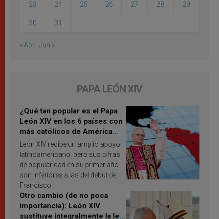
23
24
25
26
27
28
29
30
31
« Abr
Jun »
PAPA LEÓN XIV
¿Qué tan popular es el Papa
León XIV en los 6 países con
más católicos de América
Latina en 2026? Publican
León XIV recibe un amplio apoyo
resultados de investigación
latinoamericano, pero sus cifras
de popularidad en su primer año
son inferiores a las del debut de
Francisco
Otro cambio (de no poca
importancia): León XIV
sustituye integralmente la ley