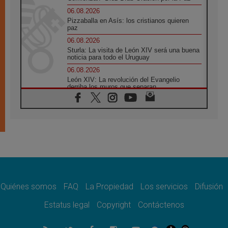
06.08.2026
Pizzaballa en Asís: los cristianos quieren
paz
06.08.2026
Sturla: La visita de León XIV será una buena
noticia para todo el Uruguay
06.08.2026
León XIV: La revolución del Evangelio
derriba los muros que separan
06.08.2026
La Iglesia en Ceuta: caridad y esperanza
frente al drama migratorio
06.08.2026
La visita del Papa a Perú será un tiempo de
gracia reconciliación y esperanza
06.08.2026
Cardenal Rossi: "La llegada del Papa León a
Argentina es un homenaje a Francisco"
Quiénes somos
FAQ
La Propiedad
Los servicios
Difusión
06.08.2026
En Asís, León XIV invita a los jóvenes a
Estatus legal
Copyright
Contáctenos
«construir la civilización del amor»
05.08.2026
El cardenal Parolin en México: Toda la