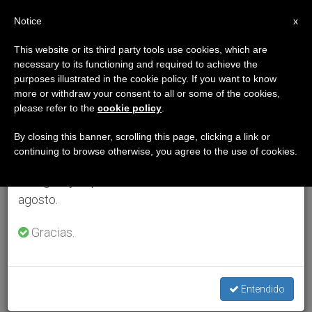
ES
Notice
×
x
Aviso importante
This website or its third party tools use cookies, which are
necessary to its functioning and required to achieve the
Del 27 de julio al 7 de agosto haremos la pausa
purposes illustrated in the cookie policy. If you want to know
anual, aprovechando que en el periodo de verano
more or withdraw your consent to all or some of the cookies,
please refer to the
cookie policy
.
se generan menos informaciones y también el
consumo de las mismas disminuye.
By closing this banner, scrolling this page, clicking a link or
continuing to browse otherwise, you agree to the use of cookies.
Retomamos el trabajo ordinario de las ediciones
en inglés y español de ZENIT el lunes 10 de
agosto.
Gracias.
Entendido