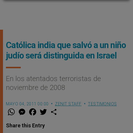
Católica india que salvó a un niño
judío será distinguida en Israel
En los atentados terroristas de
noviembre de 2008
MAYO 04, 2011 00:00
ZENIT STAFF
TESTIMONIOS
W
M
F
T
S
h
e
a
w
h
a
s
c
i
a
t
s
e
t
r
Share this Entry
s
e
b
t
e