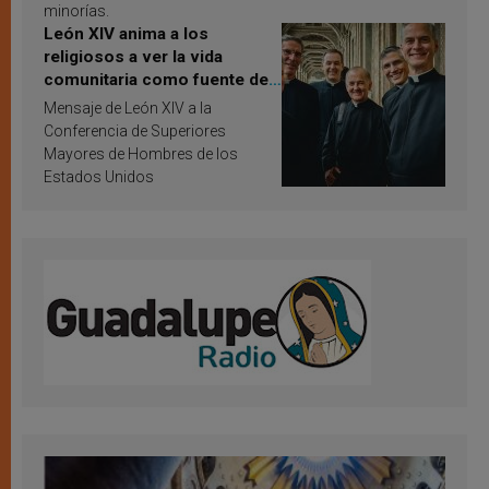
minorías.
León XIV anima a los
religiosos a ver la vida
comunitaria como fuente de
inspiración y santificación
Mensaje de León XIV a la
Conferencia de Superiores
Mayores de Hombres de los
Estados Unidos