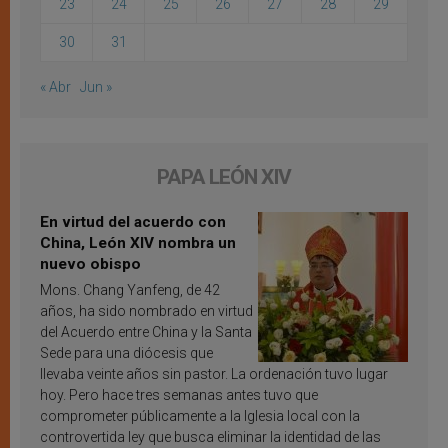
23
24
25
26
27
28
29
30
31
« Abr
Jun »
PAPA LEÓN XIV
En virtud del acuerdo con
China, León XIV nombra un
nuevo obispo
Mons. Chang Yanfeng, de 42
años, ha sido nombrado en virtud
del Acuerdo entre China y la Santa
Sede para una diócesis que
llevaba veinte años sin pastor. La ordenación tuvo lugar
hoy. Pero hace tres semanas antes tuvo que
comprometer públicamente a la Iglesia local con la
controvertida ley que busca eliminar la identidad de las