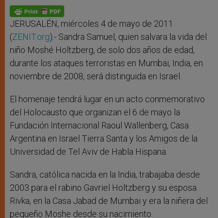
A
n
o
e
p
g
o
r
p
e
k
r
JERUSALÉN, miércoles 4 de mayo de 2011
(
ZENIT.org
).- Sandra Samuel, quien salvara la vida del
niño Moshé Holtzberg, de solo dos años de edad,
durante los ataques terroristas en Mumbai, India, en
noviembre de 2008, será distinguida en Israel.
El homenaje tendrá lugar en un acto conmemorativo
del Holocausto que organizan el 6 de mayo la
Fundación Internacional Raoul Wallenberg, Casa
Argentina en Israel Tierra Santa y los Amigos de la
Universidad de Tel Aviv de Habla Hispana.
Sandra, católica nacida en la India, trabajaba desde
2003 para el rabino Gavriel Holtzberg y su esposa
Rivka, en la Casa Jabad de Mumbai y era la niñera del
pequeño Moshe desde su nacimiento.