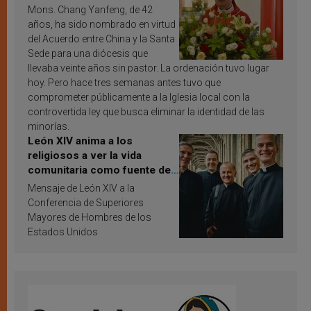
Mons. Chang Yanfeng, de 42
años, ha sido nombrado en virtud
del Acuerdo entre China y la Santa
Sede para una diócesis que
llevaba veinte años sin pastor. La ordenación tuvo lugar
hoy. Pero hace tres semanas antes tuvo que
comprometer públicamente a la Iglesia local con la
controvertida ley que busca eliminar la identidad de las
minorías.
León XIV anima a los
religiosos a ver la vida
comunitaria como fuente de
inspiración y santificación
Mensaje de León XIV a la
Conferencia de Superiores
Mayores de Hombres de los
Estados Unidos