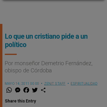
Lo que un cristiano pide a un
político
Por monseñor Demetrio Fernández,
obispo de Córdoba
MAYO 14, 2011 00:00
ZENIT STAFF
ESPIRITUALIDAD
W
M
F
T
S
h
e
a
w
h
a
s
c
i
a
t
s
e
t
r
Share this Entry
s
e
b
t
e