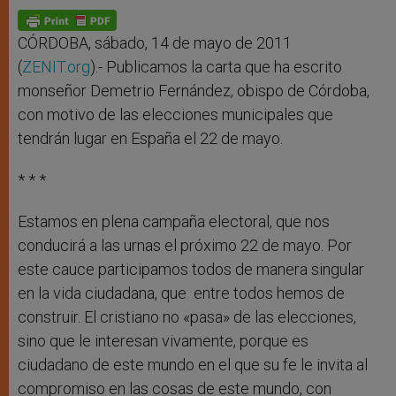
A
n
o
e
p
g
o
r
p
e
k
r
CÓRDOBA, sábado, 14 de mayo de 2011
(
ZENIT.org
).- Publicamos la carta que ha escrito
monseñor Demetrio Fernández, obispo de Córdoba,
con motivo de las elecciones municipales que
tendrán lugar en España el 22 de mayo.
* * *
Estamos en plena campaña electoral, que nos
conducirá a las urnas el próximo 22 de mayo. Por
este cauce participamos todos de manera singular
en la vida ciudadana, que entre todos hemos de
construir. El cristiano no «pasa» de las elecciones,
sino que le interesan vivamente, porque es
ciudadano de este mundo en el que su fe le invita al
compromiso en las cosas de este mundo, con