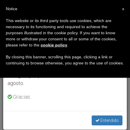
ES
Notice
×
x
Aviso importante
This website or its third party tools use cookies, which are
necessary to its functioning and required to achieve the
Del 27 de julio al 7 de agosto haremos la pausa
purposes illustrated in the cookie policy. If you want to know
anual, aprovechando que en el periodo de verano
more or withdraw your consent to all or some of the cookies,
please refer to the
cookie policy
.
se generan menos informaciones y también el
consumo de las mismas disminuye.
By closing this banner, scrolling this page, clicking a link or
continuing to browse otherwise, you agree to the use of cookies.
Retomamos el trabajo ordinario de las ediciones
en inglés y español de ZENIT el lunes 10 de
agosto.
Gracias.
Entendido