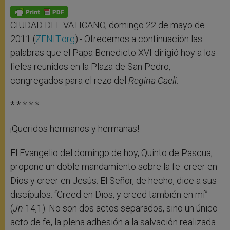
A
n
o
e
p
g
o
r
p
e
k
r
CIUDAD DEL VATICANO, domingo 22 de mayo de
2011 (
ZENIT.org
).- Ofrecemos a continuación las
palabras que el Papa Benedicto XVI dirigió hoy a los
fieles reunidos en la Plaza de San Pedro,
congregados para el rezo del
Regina Caeli.
* * * * *
¡Queridos hermanos y hermanas!
El Evangelio del domingo de hoy, Quinto de Pascua,
propone un doble mandamiento sobre la fe: creer en
Dios y creer en Jesús. El Señor, de hecho, dice a sus
discípulos: “Creed en Dios, y creed también en mí”
(
Jn
14,1). No son dos actos separados, sino un único
acto de fe, la plena adhesión a la salvación realizada