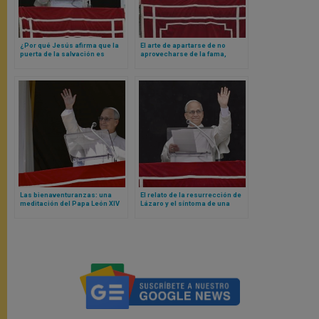
¿Por qué Jesús afirma que la
El arte de apartarse de no
puerta de la salvación es
aprovecharse de la fama,
estrecha? Papa León XIV
popularidad y el éxito, según el
responde
Papa León XIV
Las bienaventuranzas: una
El relato de la resurrección de
meditación del Papa León XIV
Lázaro y el síntoma de una
necesidad de infinito,
reflexionados por León XIV