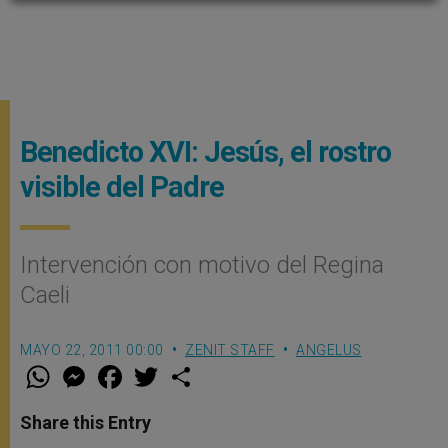
Benedicto XVI: Jesús, el rostro
visible del Padre
Intervención con motivo del Regina
Caeli
MAYO 22, 2011 00:00
ZENIT STAFF
ANGELUS
W
M
F
T
S
h
e
a
w
h
a
s
c
i
a
t
s
e
t
r
Share this Entry
s
e
b
t
e