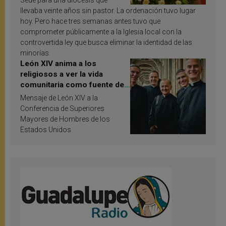
Sede para una diócesis que
llevaba veinte años sin pastor. La ordenación tuvo lugar
hoy. Pero hace tres semanas antes tuvo que
comprometer públicamente a la Iglesia local con la
controvertida ley que busca eliminar la identidad de las
minorías.
León XIV anima a los
religiosos a ver la vida
comunitaria como fuente de
inspiración y santificación
Mensaje de León XIV a la
Conferencia de Superiores
Mayores de Hombres de los
Estados Unidos