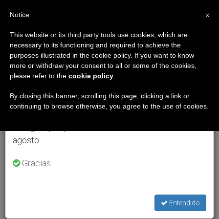
ES
Notice
×
x
Aviso importante
This website or its third party tools use cookies, which are
necessary to its functioning and required to achieve the
Del 27 de julio al 7 de agosto haremos la pausa
purposes illustrated in the cookie policy. If you want to know
anual, aprovechando que en el periodo de verano
more or withdraw your consent to all or some of the cookies,
please refer to the
cookie policy
.
se generan menos informaciones y también el
consumo de las mismas disminuye.
By closing this banner, scrolling this page, clicking a link or
continuing to browse otherwise, you agree to the use of cookies.
Retomamos el trabajo ordinario de las ediciones
en inglés y español de ZENIT el lunes 10 de
agosto.
Gracias.
Entendido