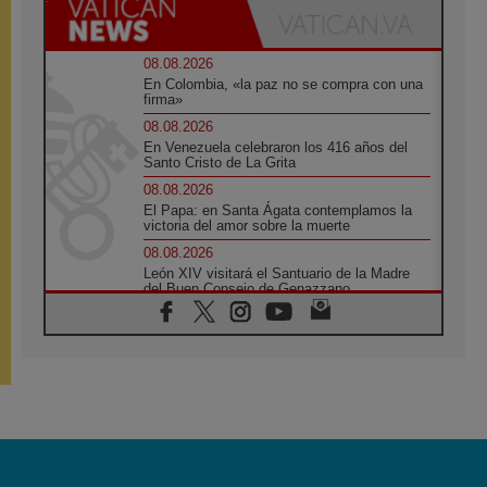
08.08.2026
En Colombia, «la paz no se compra con una
firma»
08.08.2026
En Venezuela celebraron los 416 años del
Santo Cristo de La Grita
08.08.2026
El Papa: en Santa Ágata contemplamos la
victoria del amor sobre la muerte
08.08.2026
León XIV visitará el Santuario de la Madre
del Buen Consejo de Genazzano
07.08.2026
Filipinas: el Vicariato Apostólico de Calapán
se convierte en diócesis
07.08.2026
Honduras: Los desplazados invisibles de una
crisis olvidada
07.08.2026
Bokalic: "En Argentina el Papa León señalará
el compromiso del cristiano"