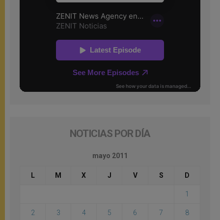
NOTICIAS POR DÍA
mayo 2011
L
M
X
J
V
S
D
1
2
3
4
5
6
7
8