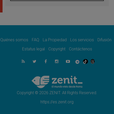
Tagle: La guerra desfigura el mundo, solo la
revelación de Dios lo transfigura
07.08.2026
Presentada la Trienal de Arte de las
Universidades Católicas: «Exercises in
Empathy»
07.08.2026
Fortunatus Nwachukwu: la comunicación
como misión al servicio del Evangelio
Quiénes somos
FAQ
La Propiedad
Los servicios
Difusión
07.08.2026
Estatus legal
Copyright
Contáctenos
SIGNIS 2026, dar voz a las religiosas en el
espacio público
07.08.2026
Lanzan un proyecto de empoderamiento
digital para mujeres líderes en África
07.08.2026
Programa oficial del Viaje Apostólico del
Papa León XIV a Francia
Copyright © 2026 ZENIT. All Rights Reserved.
https://es.zenit.org