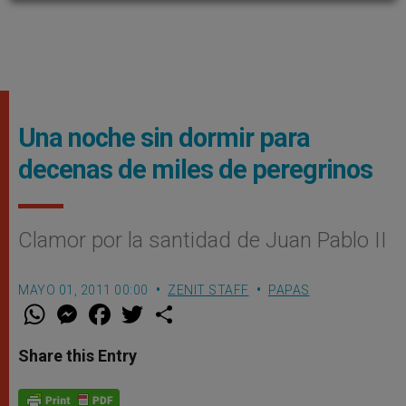
Una noche sin dormir para
decenas de miles de peregrinos
Clamor por la santidad de Juan Pablo II
MAYO 01, 2011 00:00
ZENIT STAFF
PAPAS
W
M
F
T
S
h
e
a
w
h
a
s
c
i
a
t
s
e
t
r
Share this Entry
s
e
b
t
e
A
n
o
e
p
g
o
r