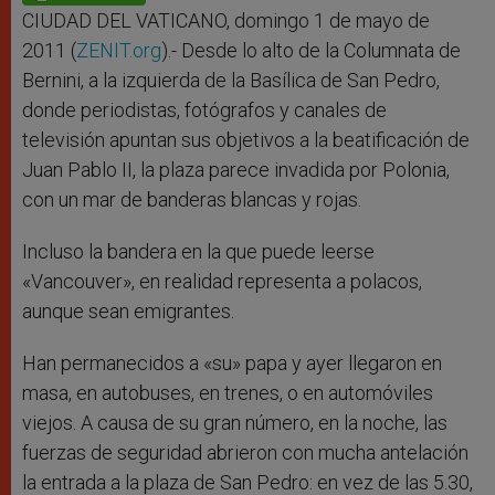
p
e
k
r
CIUDAD DEL VATICANO, domingo 1 de mayo de
2011 (
ZENIT.org
).- Desde lo alto de la Columnata de
Bernini, a la izquierda de la Basílica de San Pedro,
donde periodistas, fotógrafos y canales de
televisión apuntan sus objetivos a la beatificación de
Juan Pablo II, la plaza parece invadida por Polonia,
con un mar de banderas blancas y rojas.
Incluso la bandera en la que puede leerse
«Vancouver», en realidad representa a polacos,
aunque sean emigrantes.
Han permanecidos a «su» papa y ayer llegaron en
masa, en autobuses, en trenes, o en automóviles
viejos. A causa de su gran número, en la noche, las
fuerzas de seguridad abrieron con mucha antelación
la entrada a la plaza de San Pedro: en vez de las 5.30,