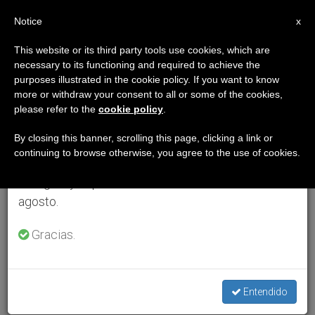
ES
Notice
×
x
Aviso importante
This website or its third party tools use cookies, which are
necessary to its functioning and required to achieve the
Del 27 de julio al 7 de agosto haremos la pausa
purposes illustrated in the cookie policy. If you want to know
anual, aprovechando que en el periodo de verano
more or withdraw your consent to all or some of the cookies,
please refer to the
cookie policy
.
se generan menos informaciones y también el
consumo de las mismas disminuye.
By closing this banner, scrolling this page, clicking a link or
continuing to browse otherwise, you agree to the use of cookies.
Retomamos el trabajo ordinario de las ediciones
en inglés y español de ZENIT el lunes 10 de
agosto.
Gracias.
Entendido