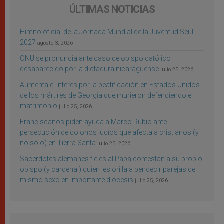
ÚLTIMAS NOTICIAS
Himno oficial de la Jornada Mundial de la Juventud Seúl
2027
agosto 3, 2026
ONU se pronuncia ante caso de obispo católico
desaparecido por la dictadura nicaragüense
julio 25, 2026
Aumenta el interés por la beatificación en Estados Unidos
de los mártires de Georgia que murieron defendiendo el
matrimonio
julio 25, 2026
Franciscanos piden ayuda a Marco Rubio ante
persecución de colonos judíos que afecta a cristianos (y
no sólo) en Tierra Santa
julio 25, 2026
Sacerdotes alemanes fieles al Papa contestan a su propio
obispo (y cardenal) quien les orilla a bendecir parejas del
mismo sexo en importante diócesis
julio 25, 2026