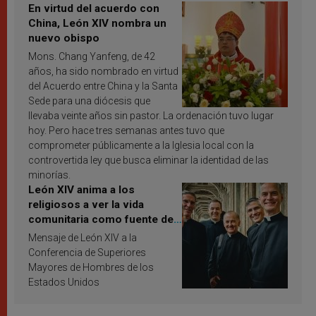
En virtud del acuerdo con
China, León XIV nombra un
nuevo obispo
Mons. Chang Yanfeng, de 42
años, ha sido nombrado en virtud
del Acuerdo entre China y la Santa
Sede para una diócesis que
llevaba veinte años sin pastor. La ordenación tuvo lugar
hoy. Pero hace tres semanas antes tuvo que
comprometer públicamente a la Iglesia local con la
controvertida ley que busca eliminar la identidad de las
minorías.
León XIV anima a los
religiosos a ver la vida
comunitaria como fuente de
inspiración y santificación
Mensaje de León XIV a la
Conferencia de Superiores
Mayores de Hombres de los
Estados Unidos