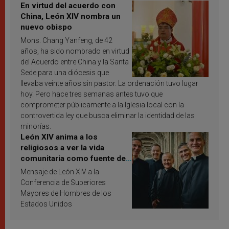
En virtud del acuerdo con
China, León XIV nombra un
nuevo obispo
Mons. Chang Yanfeng, de 42
años, ha sido nombrado en virtud
del Acuerdo entre China y la Santa
Sede para una diócesis que
llevaba veinte años sin pastor. La ordenación tuvo lugar
hoy. Pero hace tres semanas antes tuvo que
comprometer públicamente a la Iglesia local con la
controvertida ley que busca eliminar la identidad de las
minorías.
León XIV anima a los
religiosos a ver la vida
comunitaria como fuente de
inspiración y santificación
Mensaje de León XIV a la
Conferencia de Superiores
Mayores de Hombres de los
Estados Unidos