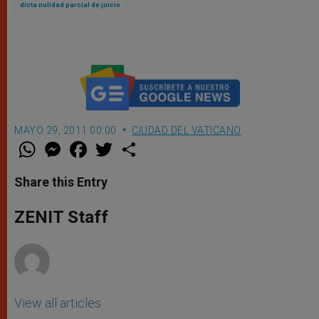
dicta nulidad parcial de juicio
contra cardenal Becciu y pide
repetirlo
MAYO 29, 2011 00:00
CIUDAD DEL VATICANO
W
M
F
T
S
h
e
a
w
h
a
s
c
i
a
t
s
e
t
r
Share this Entry
s
e
b
t
e
A
n
o
e
p
g
o
r
ZENIT Staff
p
e
k
r
View all articles