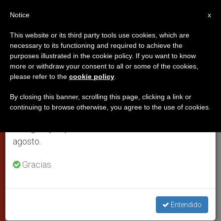
ES
Notice
×
x
Aviso importante
This website or its third party tools use cookies, which are
necessary to its functioning and required to achieve the
Del 27 de julio al 7 de agosto haremos la pausa
purposes illustrated in the cookie policy. If you want to know
Benedicto XVI viaja a Croacia
anual, aprovechando que en el periodo de verano
more or withdraw your consent to all or some of the cookies,
please refer to the
cookie policy
.
se generan menos informaciones y también el
para afrontar la secularización
consumo de las mismas disminuye.
By closing this banner, scrolling this page, clicking a link or
continuing to browse otherwise, you agree to the use of cookies.
Retomamos el trabajo ordinario de las ediciones
Presentará la familia como ambiente de
en inglés y español de ZENIT el lunes 10 de
encuentro y comunión
agosto.
MAYO 29, 2011 00:00
ZENIT STAFF
CIUDAD DEL
Gracias.
VATICANO
W
M
F
T
S
h
e
a
w
h
a
s
c
i
a
t
s
e
t
r
Entendido
Share this Entry
s
e
b
t
e