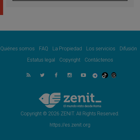
Venezuela, Padre Pagniello: "En medio del
dolor, una Iglesia que no se rinde"
05.08.2026
La Fuerza del "Círculo de Héroes" con el
Papa en la Audiencia General
05.08.2026
Nuncio en Ucrania: Preocupa escuchar a
quienes bendicen la guerra
Quiénes somos
FAQ
La Propiedad
Los servicios
Difusión
05.08.2026
Estatus legal
Copyright
Contáctenos
Ucrania: Ataque masivo en Kyiv durante la
noche
05.08.2026
Colombo: "La visita del Papa a Argentina
llevará un mensaje de paz y dignidad
humana"
05.08.2026
Iglesia en Uruguay: la visita del Papa
fortalecerá la fe y la esperanza
Copyright © 2026 ZENIT. All Rights Reserved.
https://es.zenit.org