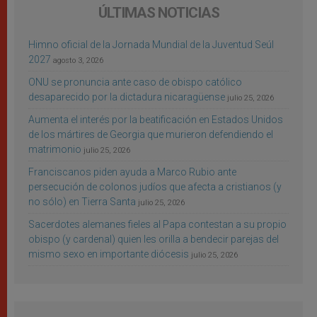
ÚLTIMAS NOTICIAS
Himno oficial de la Jornada Mundial de la Juventud Seúl
2027
agosto 3, 2026
ONU se pronuncia ante caso de obispo católico
desaparecido por la dictadura nicaragüense
julio 25, 2026
Aumenta el interés por la beatificación en Estados Unidos
de los mártires de Georgia que murieron defendiendo el
matrimonio
julio 25, 2026
Franciscanos piden ayuda a Marco Rubio ante
persecución de colonos judíos que afecta a cristianos (y
no sólo) en Tierra Santa
julio 25, 2026
Sacerdotes alemanes fieles al Papa contestan a su propio
obispo (y cardenal) quien les orilla a bendecir parejas del
mismo sexo en importante diócesis
julio 25, 2026