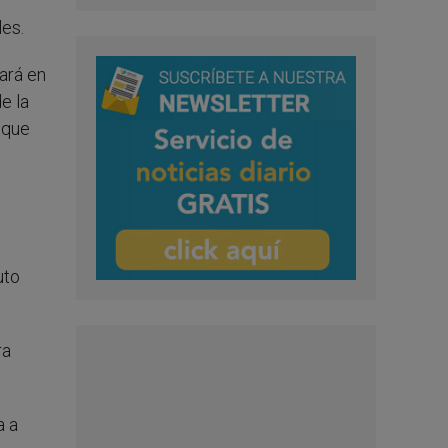
es.
ará en
e la
 que
uto
ra
a a