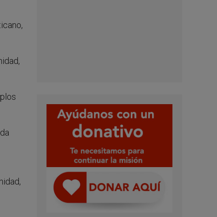
ticano,
nidad,
mplos
ida
nidad,