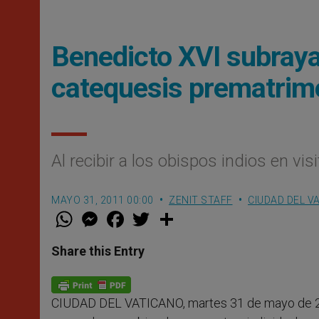
Benedicto XVI subraya
catequesis prematrim
Al recibir a los obispos indios en visi
MAYO 31, 2011 00:00
ZENIT STAFF
CIUDAD DEL V
W
M
F
T
S
h
e
a
w
h
a
s
c
i
a
t
s
e
t
r
Share this Entry
s
e
b
t
e
A
n
o
e
p
g
o
r
p
e
k
CIUDAD DEL VATICANO, martes 31 de mayo de 2
r