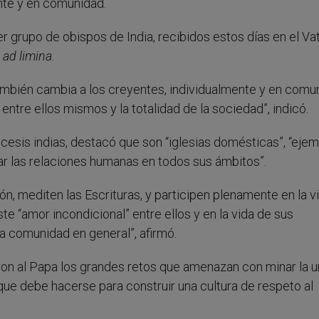
nte y en comunidad.
er grupo de obispos de India, recibidos estos días en el Va
a
ad limina
.
también cambia a los creyentes, individualmente y en comu
z entre ellos mismos y la totalidad de la sociedad”, indicó.
ócesis indias, destacó que son “iglesias domésticas”, “eje
r las relaciones humanas en todos sus ámbitos”.
n, mediten las Escrituras, y participen plenamente en la v
te “amor incondicional” entre ellos y en la vida de sus
la comunidad en general”, afirmó.
eron al Papa los grandes retos que amenazan con minar la u
jo que debe hacerse para construir una cultura de respeto al