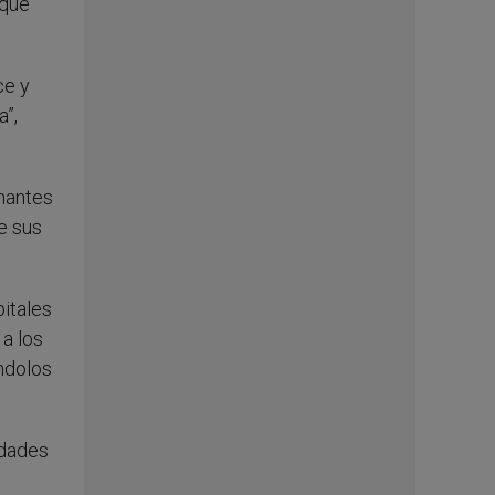
 que
ce y
a”,
onantes
e sus
pitales
 a los
ndolos
idades