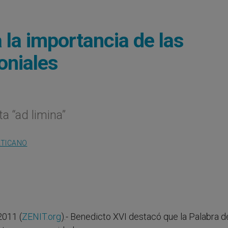
 la importancia de las
oniales
ta “ad limina”
ATICANO
011 (
ZENIT.org
).- Benedicto XVI destacó que la Palabra d