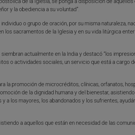
apostólica de la Iglesia, se ponga a disposición de aquellos
or y la obediencia a su voluntad”.
individuo o grupo de oración, por su misma naturaleza, na
n los sacramentos de la Iglesia y en su vida litúrgica enter
se siembran actualmente en la India y destacó “los impresi
itos o actividades sociales, un servicio que está a cargo d
ara la promoción de microcréditos, clínicas, orfanatos, hos
omoción de la dignidad humana y del bienestar, asistiendo
s y a los mayores, los abandonados y los sufrientes, ayudá
n asistiendo a aquellos que están en necesidad de las comun