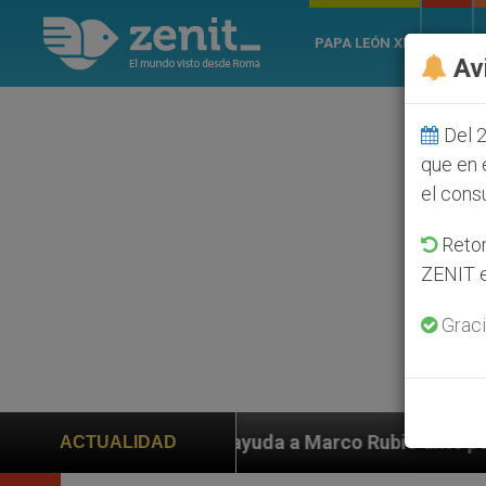
PAPA LEÓN XIV
ROMA
Av
Del 2
que en 
el cons
Retom
ZENIT e
Graci
piden ayuda a Marco Rubio ante persecución de colonos
ACTUALIDAD