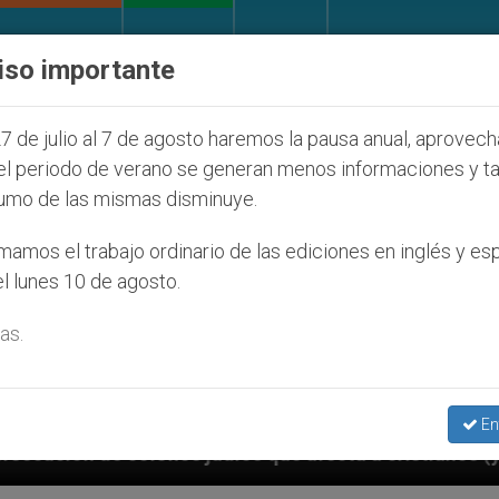
IGLESIA Y MUNDO
DOCUMENTOS
DONATIVOS
iso importante
7 de julio al 7 de agosto haremos la pausa anual, aprovec
el periodo de verano se generan menos informaciones y t
umo de las mismas disminuye.
amos el trabajo ordinario de las ediciones en inglés y es
l lunes 10 de agosto.
as.
En
 judíos que afecta a cristianos (y no sólo) en Tierra