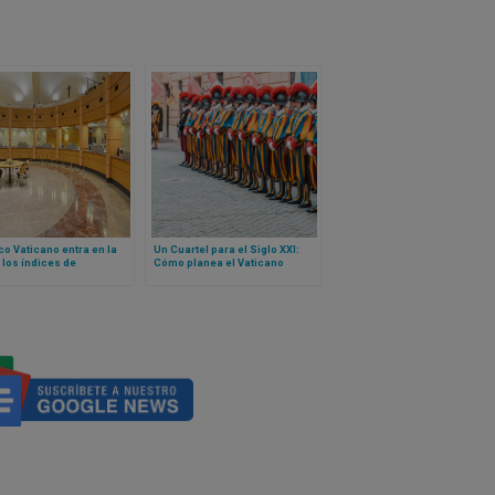
co Vaticano entra en la
Un Cuartel para el Siglo XXI:
 los índices de
Cómo planea el Vaticano
ncia basados ​​en la fe
reconstruir la sede de la
Guardia Suiza