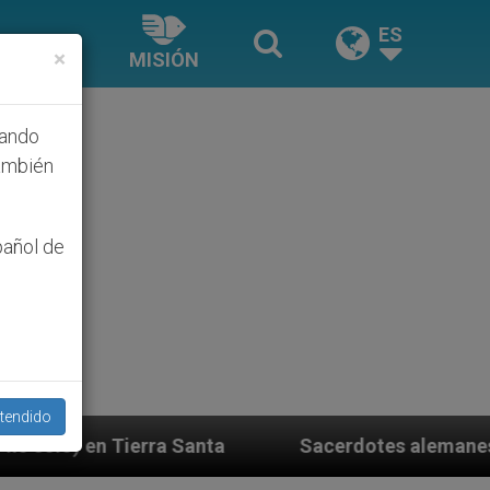
ES
×
MISIÓN
hando
ambién
pañol de
tendido
 Santa
Sacerdotes alemanes fieles al Papa conte